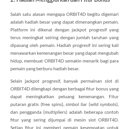
Salah satu alasan mengapa ORBIT4D begitu digemari
adalah hadiah besar yang dapat dimenangkan pemain.
Platform ini dikenal dengan jackpot progresif yang
terus meningkat seiring dengan jumlah taruhan yang
dipasang oleh pemain. Hadiah progresif ini sering kali
menawarkan kemenangan besar yang dapat mengubah
hidup, membuat ORBIT4D semakin menarik bagi para
pemain yang berburu hadiah besar.
Selain jackpot progresif, banyak permainan slot di
ORBIT4D dilengkapi dengan berbagai fitur bonus yang
dapat meningkatkan peluang kemenangan. Fitur
putaran gratis (free spins), simbol liar (wild symbols),
dan pengganda (multipliers) adalah beberapa contoh
fitur yang sering dijumpai di mesin slot ORBIT4D.
Setiap fitur ini memberi pemain kesempatan untuk