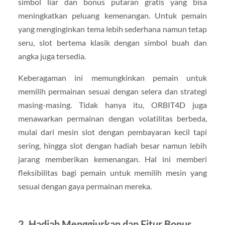
simbol liar dan bonus putaran gratis yang bisa
meningkatkan peluang kemenangan. Untuk pemain
yang menginginkan tema lebih sederhana namun tetap
seru, slot bertema klasik dengan simbol buah dan
angka juga tersedia.
Keberagaman ini memungkinkan pemain untuk
memilih permainan sesuai dengan selera dan strategi
masing-masing. Tidak hanya itu, ORBIT4D juga
menawarkan permainan dengan volatilitas berbeda,
mulai dari mesin slot dengan pembayaran kecil tapi
sering, hingga slot dengan hadiah besar namun lebih
jarang memberikan kemenangan. Hal ini memberi
fleksibilitas bagi pemain untuk memilih mesin yang
sesuai dengan gaya permainan mereka.
2.
Hadiah Menggiurkan dan Fitur Bonus