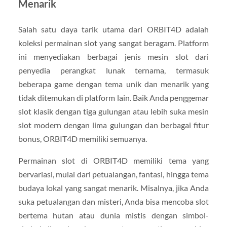
Menarik
Salah satu daya tarik utama dari ORBIT4D adalah
koleksi permainan slot yang sangat beragam. Platform
ini menyediakan berbagai jenis mesin slot dari
penyedia perangkat lunak ternama, termasuk
beberapa game dengan tema unik dan menarik yang
tidak ditemukan di platform lain. Baik Anda penggemar
slot klasik dengan tiga gulungan atau lebih suka mesin
slot modern dengan lima gulungan dan berbagai fitur
bonus, ORBIT4D memiliki semuanya.
Permainan slot di ORBIT4D memiliki tema yang
bervariasi, mulai dari petualangan, fantasi, hingga tema
budaya lokal yang sangat menarik. Misalnya, jika Anda
suka petualangan dan misteri, Anda bisa mencoba slot
bertema hutan atau dunia mistis dengan simbol-