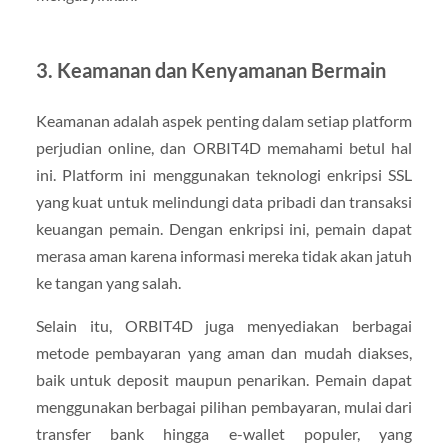
3.
Keamanan dan Kenyamanan Bermain
Keamanan adalah aspek penting dalam setiap platform
perjudian online, dan ORBIT4D memahami betul hal
ini. Platform ini menggunakan teknologi enkripsi SSL
yang kuat untuk melindungi data pribadi dan transaksi
keuangan pemain. Dengan enkripsi ini, pemain dapat
merasa aman karena informasi mereka tidak akan jatuh
ke tangan yang salah.
Selain itu, ORBIT4D juga menyediakan berbagai
metode pembayaran yang aman dan mudah diakses,
baik untuk deposit maupun penarikan. Pemain dapat
menggunakan berbagai pilihan pembayaran, mulai dari
transfer bank hingga e-wallet populer, yang