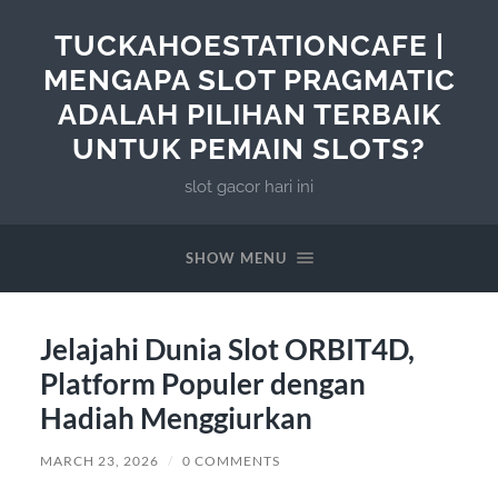
TUCKAHOESTATIONCAFE |
MENGAPA SLOT PRAGMATIC
ADALAH PILIHAN TERBAIK
UNTUK PEMAIN SLOTS?
slot gacor hari ini
SHOW MENU
Jelajahi Dunia Slot ORBIT4D,
Platform Populer dengan
Hadiah Menggiurkan
MARCH 23, 2026
/
0 COMMENTS