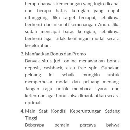
berapa banyak kemenangan yang ingin dicapai
dan berapa batas kerugian yang dapat
ditanggung. Jika target tercapai, sebaiknya
berhenti dan nikmati kemenangan Anda. Jika
sudah mencapai batas kerugian, sebaiknya
berhenti agar tidak kehilangan modal secara
keseluruhan.
Manfaatkan Bonus dan Promo
Banyak situs judi online menawarkan bonus
deposit, cashback, atau free spin. Gunakan
peluang ini sebaik mungkin untuk
memperbesar modal dan peluang menang.
Jangan ragu untuk membaca syarat dan
ketentuan agar bonus bisa dimanfaatkan secara
optimal.
Main Saat Kondisi Keberuntungan Sedang
Tinggi
Beberapa pemain percaya bahwa