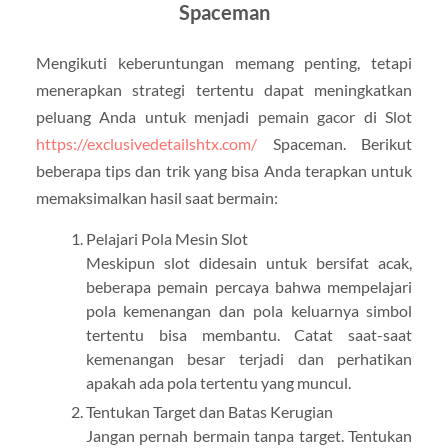
Spaceman
Mengikuti keberuntungan memang penting, tetapi
menerapkan strategi tertentu dapat meningkatkan
peluang Anda untuk menjadi pemain gacor di Slot
https://exclusivedetailshtx.com/
Spaceman. Berikut
beberapa tips dan trik yang bisa Anda terapkan untuk
memaksimalkan hasil saat bermain:
Pelajari Pola Mesin Slot
Meskipun slot didesain untuk bersifat acak,
beberapa pemain percaya bahwa mempelajari
pola kemenangan dan pola keluarnya simbol
tertentu bisa membantu. Catat saat-saat
kemenangan besar terjadi dan perhatikan
apakah ada pola tertentu yang muncul.
Tentukan Target dan Batas Kerugian
Jangan pernah bermain tanpa target. Tentukan