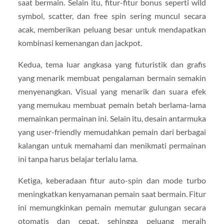
saat bermain. Selain itu, fitur-fitur bonus seperti wild
symbol, scatter, dan free spin sering muncul secara
acak, memberikan peluang besar untuk mendapatkan
kombinasi kemenangan dan jackpot.
Kedua, tema luar angkasa yang futuristik dan grafis
yang menarik membuat pengalaman bermain semakin
menyenangkan. Visual yang menarik dan suara efek
yang memukau membuat pemain betah berlama-lama
memainkan permainan ini. Selain itu, desain antarmuka
yang user-friendly memudahkan pemain dari berbagai
kalangan untuk memahami dan menikmati permainan
ini tanpa harus belajar terlalu lama.
Ketiga, keberadaan fitur auto-spin dan mode turbo
meningkatkan kenyamanan pemain saat bermain. Fitur
ini memungkinkan pemain memutar gulungan secara
otomatis dan cepat, sehingga peluang meraih