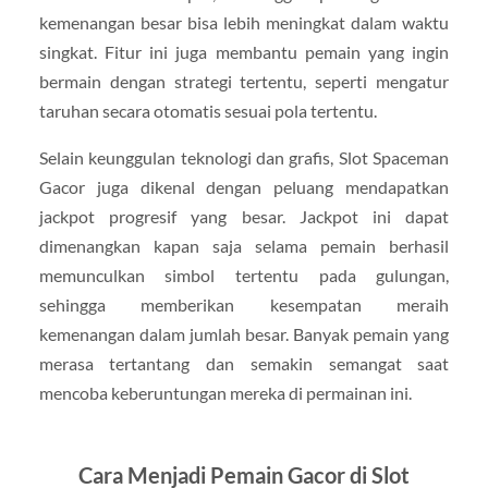
kemenangan besar bisa lebih meningkat dalam waktu
singkat. Fitur ini juga membantu pemain yang ingin
bermain dengan strategi tertentu, seperti mengatur
taruhan secara otomatis sesuai pola tertentu.
Selain keunggulan teknologi dan grafis, Slot Spaceman
Gacor juga dikenal dengan peluang mendapatkan
jackpot progresif yang besar. Jackpot ini dapat
dimenangkan kapan saja selama pemain berhasil
memunculkan simbol tertentu pada gulungan,
sehingga memberikan kesempatan meraih
kemenangan dalam jumlah besar. Banyak pemain yang
merasa tertantang dan semakin semangat saat
mencoba keberuntungan mereka di permainan ini.
Cara Menjadi Pemain Gacor di Slot