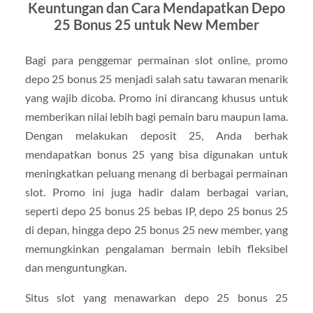
Keuntungan dan Cara Mendapatkan Depo
25 Bonus 25 untuk New Member
Bagi para penggemar permainan slot online, promo
depo 25 bonus 25 menjadi salah satu tawaran menarik
yang wajib dicoba. Promo ini dirancang khusus untuk
memberikan nilai lebih bagi pemain baru maupun lama.
Dengan melakukan deposit 25, Anda berhak
mendapatkan bonus 25 yang bisa digunakan untuk
meningkatkan peluang menang di berbagai permainan
slot. Promo ini juga hadir dalam berbagai varian,
seperti depo 25 bonus 25 bebas IP, depo 25 bonus 25
di depan, hingga depo 25 bonus 25 new member, yang
memungkinkan pengalaman bermain lebih fleksibel
dan menguntungkan.
Situs slot yang menawarkan depo 25 bonus 25