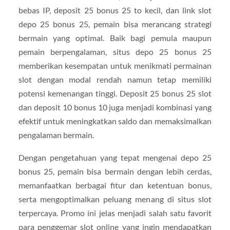
bebas IP, deposit 25 bonus 25 to kecil, dan link slot
depo 25 bonus 25, pemain bisa merancang strategi
bermain yang optimal. Baik bagi pemula maupun
pemain berpengalaman, situs depo 25 bonus 25
memberikan kesempatan untuk menikmati permainan
slot dengan modal rendah namun tetap memiliki
potensi kemenangan tinggi. Deposit 25 bonus 25 slot
dan deposit 10 bonus 10 juga menjadi kombinasi yang
efektif untuk meningkatkan saldo dan memaksimalkan
pengalaman bermain.
Dengan pengetahuan yang tepat mengenai depo 25
bonus 25, pemain bisa bermain dengan lebih cerdas,
memanfaatkan berbagai fitur dan ketentuan bonus,
serta mengoptimalkan peluang menang di situs slot
terpercaya. Promo ini jelas menjadi salah satu favorit
para penggemar slot online yang ingin mendapatkan