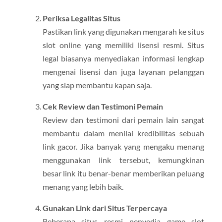
Periksa Legalitas Situs
Pastikan link yang digunakan mengarah ke situs
slot online yang memiliki lisensi resmi. Situs
legal biasanya menyediakan informasi lengkap
mengenai lisensi dan juga layanan pelanggan
yang siap membantu kapan saja.
Cek Review dan Testimoni Pemain
Review dan testimoni dari pemain lain sangat
membantu dalam menilai kredibilitas sebuah
link gacor. Jika banyak yang mengaku menang
menggunakan link tersebut, kemungkinan
besar link itu benar-benar memberikan peluang
menang yang lebih baik.
Gunakan Link dari Situs Terpercaya
Beberapa situs resmi penyedia game slot