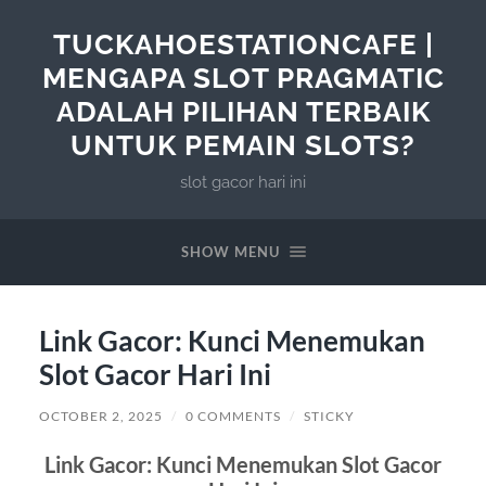
TUCKAHOESTATIONCAFE |
MENGAPA SLOT PRAGMATIC
ADALAH PILIHAN TERBAIK
UNTUK PEMAIN SLOTS?
slot gacor hari ini
SHOW MENU
Link Gacor: Kunci Menemukan
Slot Gacor Hari Ini
OCTOBER 2, 2025
/
0 COMMENTS
/
STICKY
Link Gacor: Kunci Menemukan Slot Gacor