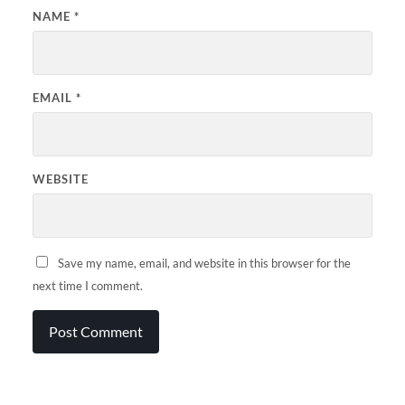
NAME
*
EMAIL
*
WEBSITE
Save my name, email, and website in this browser for the
next time I comment.