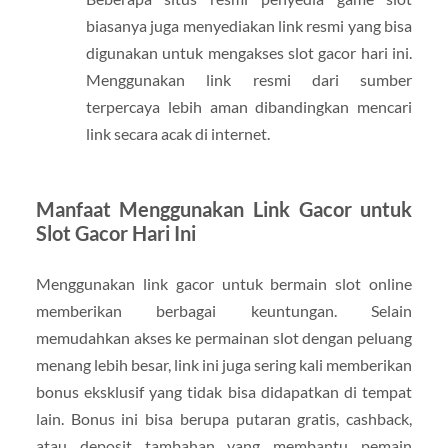
biasanya juga menyediakan link resmi yang bisa
digunakan untuk mengakses slot gacor hari ini.
Menggunakan link resmi dari sumber
terpercaya lebih aman dibandingkan mencari
link secara acak di internet.
Manfaat Menggunakan Link Gacor untuk
Slot Gacor Hari Ini
Menggunakan link gacor untuk bermain slot online
memberikan berbagai keuntungan. Selain
memudahkan akses ke permainan slot dengan peluang
menang lebih besar, link ini juga sering kali memberikan
bonus eksklusif yang tidak bisa didapatkan di tempat
lain. Bonus ini bisa berupa putaran gratis, cashback,
atau deposit tambahan yang membantu pemain