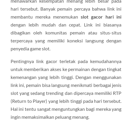
menawarkan kesempatan menang lebih besar pada
hari tersebut. Banyak pemain percaya bahwa link ini
membantu mereka menemukan
slot gacor hari ini
dengan lebih mudah dan cepat. Link ini biasanya
dibagikan oleh komunitas pemain atau situs-situs
terpercaya yang memiliki koneksi langsung dengan
penyedia game slot.
Pentingnya link gacor terletak pada kemudahannya
untuk memberikan akses ke permainan dengan tingkat
kemenangan yang lebih tinggi. Dengan menggunakan
link ini, pemain bisa langsung menikmati berbagai jenis
slot yang sedang trending dan dipercaya memiliki RTP
(Return to Player) yang lebih tinggi pada hari tersebut.
Hal ini tentu sangat menguntungkan bagi mereka yang
ingin memaksimalkan peluang menang.