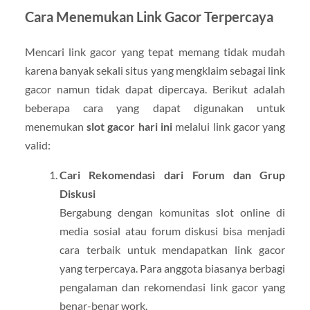
Cara Menemukan Link Gacor Terpercaya
Mencari link gacor yang tepat memang tidak mudah
karena banyak sekali situs yang mengklaim sebagai link
gacor namun tidak dapat dipercaya. Berikut adalah
beberapa cara yang dapat digunakan untuk
menemukan
slot gacor hari ini
melalui link gacor yang
valid:
Cari Rekomendasi dari Forum dan Grup
Diskusi
Bergabung dengan komunitas slot online di
media sosial atau forum diskusi bisa menjadi
cara terbaik untuk mendapatkan link gacor
yang terpercaya. Para anggota biasanya berbagi
pengalaman dan rekomendasi link gacor yang
benar-benar work.