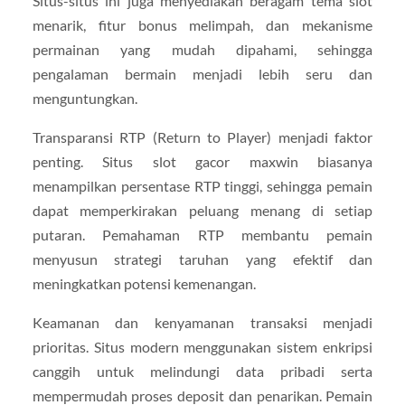
Situs-situs ini juga menyediakan beragam tema slot
menarik, fitur bonus melimpah, dan mekanisme
permainan yang mudah dipahami, sehingga
pengalaman bermain menjadi lebih seru dan
menguntungkan.
Transparansi RTP (Return to Player) menjadi faktor
penting. Situs slot gacor maxwin biasanya
menampilkan persentase RTP tinggi, sehingga pemain
dapat memperkirakan peluang menang di setiap
putaran. Pemahaman RTP membantu pemain
menyusun strategi taruhan yang efektif dan
meningkatkan potensi kemenangan.
Keamanan dan kenyamanan transaksi menjadi
prioritas. Situs modern menggunakan sistem enkripsi
canggih untuk melindungi data pribadi serta
mempermudah proses deposit dan penarikan. Pemain