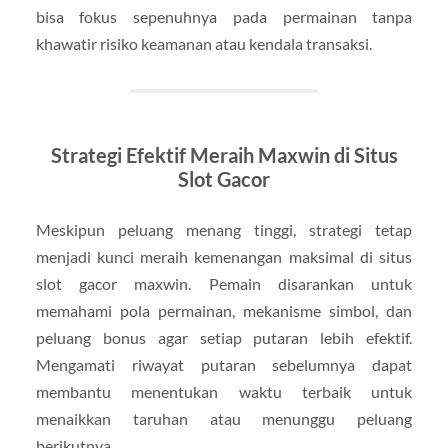
bisa fokus sepenuhnya pada permainan tanpa
khawatir risiko keamanan atau kendala transaksi.
Strategi Efektif Meraih Maxwin di Situs
Slot Gacor
Meskipun peluang menang tinggi, strategi tetap
menjadi kunci meraih kemenangan maksimal di situs
slot gacor maxwin. Pemain disarankan untuk
memahami pola permainan, mekanisme simbol, dan
peluang bonus agar setiap putaran lebih efektif.
Mengamati riwayat putaran sebelumnya dapat
membantu menentukan waktu terbaik untuk
menaikkan taruhan atau menunggu peluang
berikutnya.