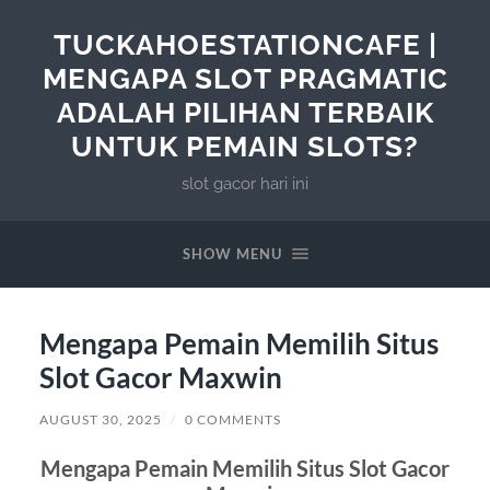
TUCKAHOESTATIONCAFE |
MENGAPA SLOT PRAGMATIC
ADALAH PILIHAN TERBAIK
UNTUK PEMAIN SLOTS?
slot gacor hari ini
SHOW MENU
Mengapa Pemain Memilih Situs
Slot Gacor Maxwin
AUGUST 30, 2025
/
0 COMMENTS
Mengapa Pemain Memilih Situs Slot Gacor