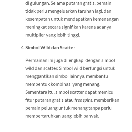
di gulungan. Selama putaran gratis, pemain
tidak perlu mengeluarkan taruhan lagi, dan
kesempatan untuk mendapatkan kemenangan
meningkat secara signifikan karena adanya
multiplier yang lebih tinggi.
Simbol Wild dan Scatter
Permainan ini juga dilengkapi dengan simbol
wild dan scatter. Simbol wild berfungsi untuk
menggantikan simbol lainnya, membantu
membentuk kombinasi yang menang.
Sementara itu, simbol scatter dapat memicu
fitur putaran gratis atau
free spins
, memberikan
pemain peluang untuk menang tanpa perlu
mempertaruhkan uang lebih banyak.