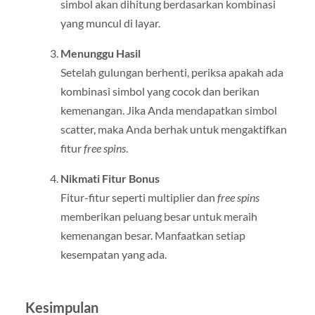
simbol akan dihitung berdasarkan kombinasi
yang muncul di layar.
Menunggu Hasil
Setelah gulungan berhenti, periksa apakah ada
kombinasi simbol yang cocok dan berikan
kemenangan. Jika Anda mendapatkan simbol
scatter, maka Anda berhak untuk mengaktifkan
fitur
free spins
.
Nikmati Fitur Bonus
Fitur-fitur seperti multiplier dan
free spins
memberikan peluang besar untuk meraih
kemenangan besar. Manfaatkan setiap
kesempatan yang ada.
Kesimpulan