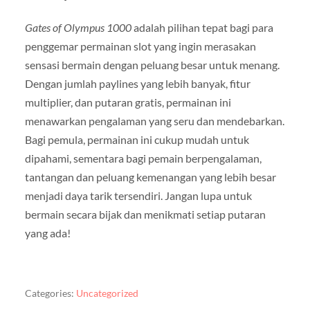
Gates of Olympus 1000
adalah pilihan tepat bagi para
penggemar permainan slot yang ingin merasakan
sensasi bermain dengan peluang besar untuk menang.
Dengan jumlah paylines yang lebih banyak, fitur
multiplier, dan putaran gratis, permainan ini
menawarkan pengalaman yang seru dan mendebarkan.
Bagi pemula, permainan ini cukup mudah untuk
dipahami, sementara bagi pemain berpengalaman,
tantangan dan peluang kemenangan yang lebih besar
menjadi daya tarik tersendiri. Jangan lupa untuk
bermain secara bijak dan menikmati setiap putaran
yang ada!
Categories:
Uncategorized