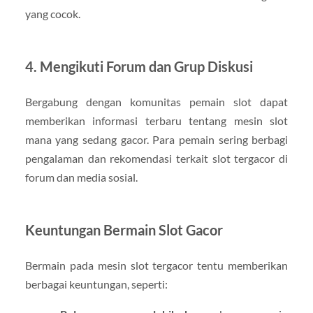
yang cocok.
4. Mengikuti Forum dan Grup Diskusi
Bergabung dengan komunitas pemain slot dapat
memberikan informasi terbaru tentang mesin slot
mana yang sedang gacor. Para pemain sering berbagi
pengalaman dan rekomendasi terkait slot tergacor di
forum dan media sosial.
Keuntungan Bermain Slot Gacor
Bermain pada mesin slot tergacor tentu memberikan
berbagai keuntungan, seperti: