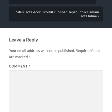
Situs Slot Gacor Orbit4D: Pilihan Tepat untuk Pemain
Slot Online »
Leave a Reply
Your email address will not be published.
Required fields
are marked
*
COMMENT
*