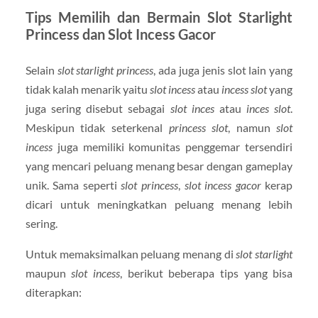
Tips Memilih dan Bermain Slot Starlight
Princess dan Slot Incess Gacor
Selain
slot starlight princess
, ada juga jenis slot lain yang
tidak kalah menarik yaitu
slot incess
atau
incess slot
yang
juga sering disebut sebagai
slot inces
atau
inces slot
.
Meskipun tidak seterkenal
princess slot
, namun
slot
incess
juga memiliki komunitas penggemar tersendiri
yang mencari peluang menang besar dengan gameplay
unik. Sama seperti
slot princess
,
slot incess gacor
kerap
dicari untuk meningkatkan peluang menang lebih
sering.
Untuk memaksimalkan peluang menang di
slot starlight
maupun
slot incess
, berikut beberapa tips yang bisa
diterapkan: