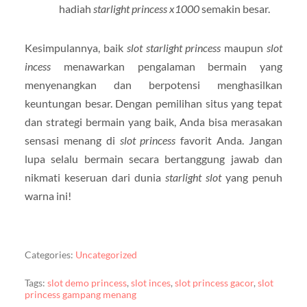
hadiah
starlight princess x1000
semakin besar.
Kesimpulannya, baik
slot starlight princess
maupun
slot
incess
menawarkan pengalaman bermain yang
menyenangkan dan berpotensi menghasilkan
keuntungan besar. Dengan pemilihan situs yang tepat
dan strategi bermain yang baik, Anda bisa merasakan
sensasi menang di
slot princess
favorit Anda. Jangan
lupa selalu bermain secara bertanggung jawab dan
nikmati keseruan dari dunia
starlight slot
yang penuh
warna ini!
Categories:
Uncategorized
Tags:
slot demo princess
,
slot inces
,
slot princess gacor
,
slot
princess gampang menang