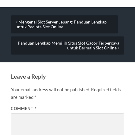
« Mengenal Slot Server Jepang: Panduan Lengkap
untuk Pecinta Slot Online
Panduan Lengkap Memilih Situs Slot Gacor Terpercaya
untuk Bermain Slot Online »
Leave a Reply
Your email address will not be published.
Required fields
are marked
*
COMMENT
*