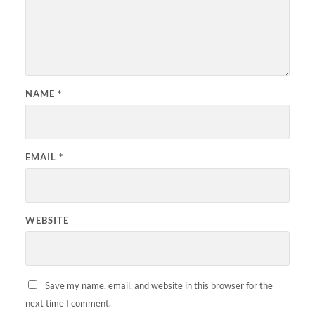
NAME
*
EMAIL
*
WEBSITE
Save my name, email, and website in this browser for the
next time I comment.