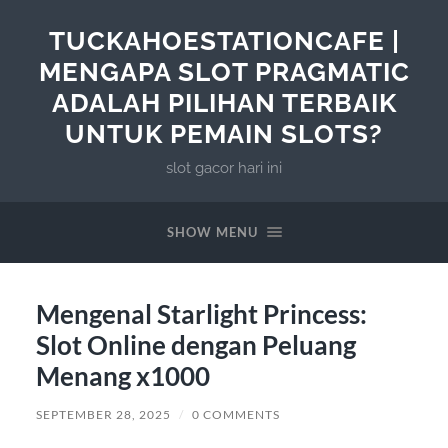
TUCKAHOESTATIONCAFE |
MENGAPA SLOT PRAGMATIC
ADALAH PILIHAN TERBAIK
UNTUK PEMAIN SLOTS?
slot gacor hari ini
SHOW MENU
Mengenal Starlight Princess:
Slot Online dengan Peluang
Menang x1000
SEPTEMBER 28, 2025
/
0 COMMENTS