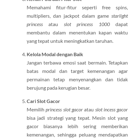
Memahami fitur-fitur seperti free spins,
multipliers, dan jackpot dalam game
starlight
princess
atau
slot princess 1000
dapat
membantu dalam menentukan kapan waktu
yang tepat untuk meningkatkan taruhan.
Kelola Modal dengan Baik
Jangan terbawa emosi saat bermain. Tetapkan
batas modal dan target kemenangan agar
permainan tetap menyenangkan dan tidak
berujung pada kerugian besar.
Cari Slot Gacor
Memilih
princess slot gacor
atau
slot incess gacor
bisa jadi strategi yang tepat. Mesin slot yang
gacor biasanya lebih sering memberikan
kemenangan, sehingga peluang mendapatkan