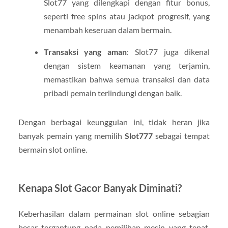
Slot77 yang dilengkapi dengan fitur bonus,
seperti free spins atau jackpot progresif, yang
menambah keseruan dalam bermain.
Transaksi yang aman
: Slot77 juga dikenal
dengan sistem keamanan yang terjamin,
memastikan bahwa semua transaksi dan data
pribadi pemain terlindungi dengan baik.
Dengan berbagai keunggulan ini, tidak heran jika
banyak pemain yang memilih
Slot777
sebagai tempat
bermain slot online.
Kenapa Slot Gacor Banyak Diminati?
Keberhasilan dalam permainan slot online sebagian
besar tergantung pada pemilihan mesin yang tepat.