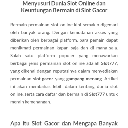
Menyusuri Dunia Slot Online dan
Keuntungan Bermain di Slot Gacor
Bermain permainan slot online kini semakin digemari
oleh banyak orang. Dengan kemudahan akses yang
diberikan oleh berbagai platform, para pemain dapat
menikmati permainan kapan saja dan di mana saja.
Salah satu platform populer yang menawarkan
berbagai jenis permainan slot online adalah
Slot777
,
yang dikenal dengan reputasinya dalam menyediakan
permainan
slot gacor
yang
gampang menang
. Artikel
ini akan membahas lebih dalam tentang dunia slot
online, serta cara daftar dan bermain di
Slot777
untuk
meraih kemenangan.
Apa itu Slot Gacor dan Mengapa Banyak