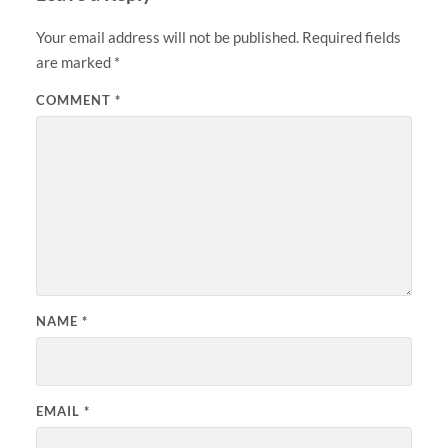
Your email address will not be published.
Required fields
are marked
*
COMMENT
*
NAME
*
EMAIL
*