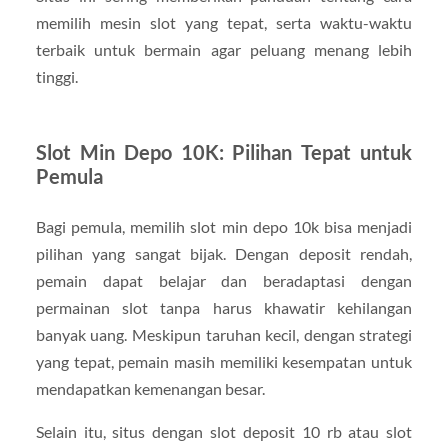
memilih mesin slot yang tepat, serta waktu-waktu
terbaik untuk bermain agar peluang menang lebih
tinggi.
Slot Min Depo 10K: Pilihan Tepat untuk
Pemula
Bagi pemula, memilih slot min depo 10k bisa menjadi
pilihan yang sangat bijak. Dengan deposit rendah,
pemain dapat belajar dan beradaptasi dengan
permainan slot tanpa harus khawatir kehilangan
banyak uang. Meskipun taruhan kecil, dengan strategi
yang tepat, pemain masih memiliki kesempatan untuk
mendapatkan kemenangan besar.
Selain itu, situs dengan slot deposit 10 rb atau slot