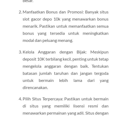
besar.
Manfaatkan Bonus dan Promosi: Banyak situs
slot gacor depo 10k yang menawarkan bonus
menarik. Pastikan untuk memanfaatkan semua
bonus yang tersedia untuk meningkatkan
modal dan peluang menang.
Kelola Anggaran dengan Bijak: Meskipun
deposit 10K terbilang kecil, penting untuk tetap
mengelola anggaran dengan baik. Tentukan
batasan jumlah taruhan dan jangan tergoda
untuk bermain lebih lama dari yang
direncanakan.
Pilih Situs Terpercaya: Pastikan untuk bermain
di situs yang memiliki lisensi resmi dan
menawarkan permainan yang adil. Situs dengan