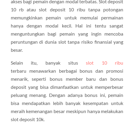
akses bagi pemain dengan modal terbatas. Slot deposit
10 rb atau slot deposit 10 ribu tanpa potongan
memungkinkan pemain untuk memulai permainan
hanya dengan modal kecil. Hal ini tentu sangat
menguntungkan bagi pemain yang ingin mencoba
peruntungan di dunia slot tanpa risiko finansial yang
besar.
Selain itu, banyak situs
slot 10 ribu
terbaru
menawarkan berbagai bonus dan promosi
menarik, seperti bonus member baru dan bonus
deposit yang bisa dimanfaatkan untuk memperbesar
peluang menang. Dengan adanya bonus ini, pemain
bisa mendapatkan lebih banyak kesempatan untuk
meraih kemenangan besar meskipun hanya melakukan
slot deposit 10k.