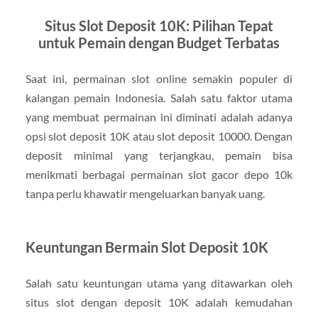
Situs Slot Deposit 10K: Pilihan Tepat
untuk Pemain dengan Budget Terbatas
Saat ini, permainan slot online semakin populer di
kalangan pemain Indonesia. Salah satu faktor utama
yang membuat permainan ini diminati adalah adanya
opsi slot deposit 10K atau slot deposit 10000. Dengan
deposit minimal yang terjangkau, pemain bisa
menikmati berbagai permainan slot gacor depo 10k
tanpa perlu khawatir mengeluarkan banyak uang.
Keuntungan Bermain Slot Deposit 10K
Salah satu keuntungan utama yang ditawarkan oleh
situs slot dengan deposit 10K adalah kemudahan