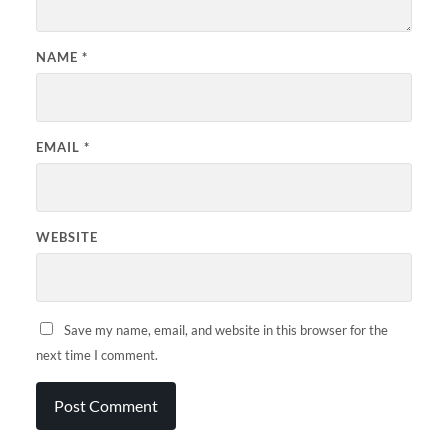
NAME
*
EMAIL
*
WEBSITE
Save my name, email, and website in this browser for the
next time I comment.