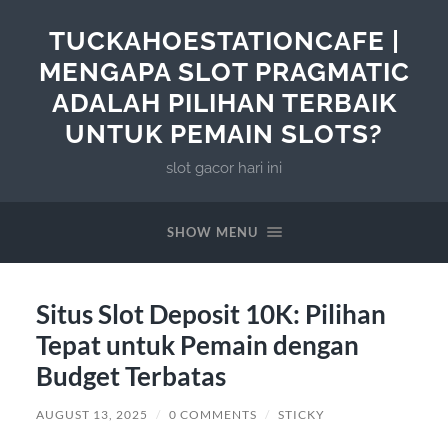
TUCKAHOESTATIONCAFE |
MENGAPA SLOT PRAGMATIC
ADALAH PILIHAN TERBAIK
UNTUK PEMAIN SLOTS?
slot gacor hari ini
SHOW MENU
Situs Slot Deposit 10K: Pilihan
Tepat untuk Pemain dengan
Budget Terbatas
AUGUST 13, 2025
/
0 COMMENTS
/
STICKY