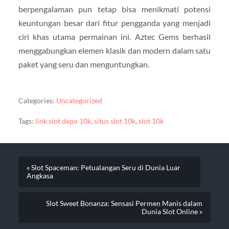
berpengalaman pun tetap bisa menikmati potensi
keuntungan besar dari fitur pengganda yang menjadi
ciri khas utama permainan ini. Aztec Gems berhasil
menggabungkan elemen klasik dan modern dalam satu
paket yang seru dan menguntungkan.
Categories:
Uncategorized
Tags:
link slot depo 10k
,
situs slot 10k
,
slot 10k
« Slot Spaceman: Petualangan Seru di Dunia Luar
Angkasa
Slot Sweet Bonanza: Sensasi Permen Manis dalam
Dunia Slot Online »