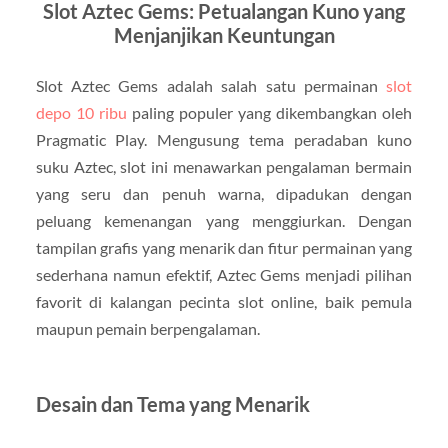
Slot Aztec Gems: Petualangan Kuno yang
Menjanjikan Keuntungan
Slot Aztec Gems adalah salah satu permainan
slot
depo 10 ribu
paling populer yang dikembangkan oleh
Pragmatic Play. Mengusung tema peradaban kuno
suku Aztec, slot ini menawarkan pengalaman bermain
yang seru dan penuh warna, dipadukan dengan
peluang kemenangan yang menggiurkan. Dengan
tampilan grafis yang menarik dan fitur permainan yang
sederhana namun efektif, Aztec Gems menjadi pilihan
favorit di kalangan pecinta slot online, baik pemula
maupun pemain berpengalaman.
Desain dan Tema yang Menarik