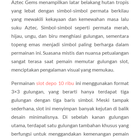
Aztec Gems menampilkan latar belakang hutan tropis
yang lebat dengan simbol-simbol permata berkilau
yang mewakili kekayaan dan kemewahan masa lalu
suku Aztec. Simbol-simbol seperti permata merah,
hijau, ungu, dan biru menghiasi gulungan, sementara
topeng emas menjadi simbol paling berharga dalam
permainan ini. Suasana mistis dan nuansa petualangan
sangat terasa saat pemain memutar gulungan slot,
menciptakan pengalaman visual yang memukau.
Permainan
slot depo 10 ribu
ini menggunakan format
3×3 gulungan, yang berarti hanya terdapat tiga
gulungan dengan tiga baris simbol. Meski tampak
sederhana, slot ini menyimpan banyak kejutan di balik
desain minimalisnya. Di sebelah kanan gulungan
utama, terdapat satu gulungan tambahan khusus yang
berfungsi untuk menggandakan kemenangan pemain