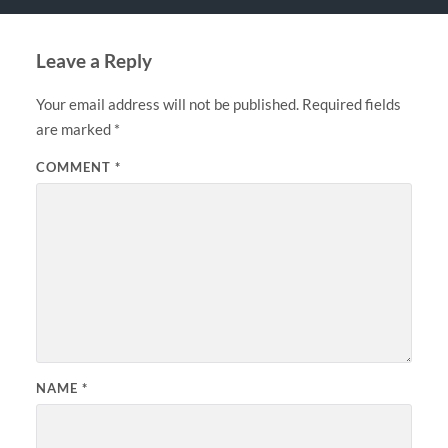
Leave a Reply
Your email address will not be published.
Required fields
are marked
*
COMMENT
*
NAME
*