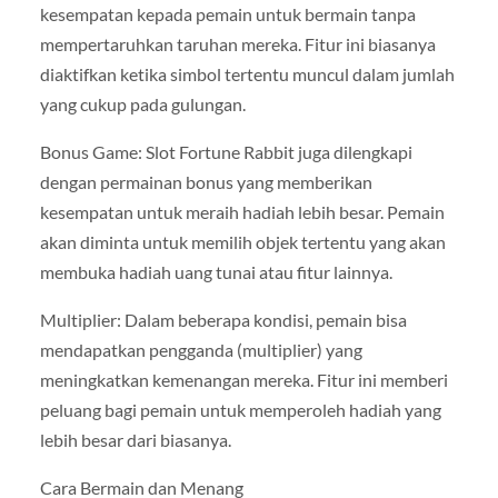
kesempatan kepada pemain untuk bermain tanpa
mempertaruhkan taruhan mereka. Fitur ini biasanya
diaktifkan ketika simbol tertentu muncul dalam jumlah
yang cukup pada gulungan.
Bonus Game: Slot Fortune Rabbit juga dilengkapi
dengan permainan bonus yang memberikan
kesempatan untuk meraih hadiah lebih besar. Pemain
akan diminta untuk memilih objek tertentu yang akan
membuka hadiah uang tunai atau fitur lainnya.
Multiplier: Dalam beberapa kondisi, pemain bisa
mendapatkan pengganda (multiplier) yang
meningkatkan kemenangan mereka. Fitur ini memberi
peluang bagi pemain untuk memperoleh hadiah yang
lebih besar dari biasanya.
Cara Bermain dan Menang