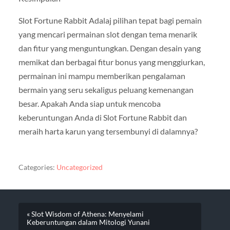
Slot Fortune Rabbit Adalaj pilihan tepat bagi pemain
yang mencari permainan slot dengan tema menarik
dan fitur yang menguntungkan. Dengan desain yang
memikat dan berbagai fitur bonus yang menggiurkan,
permainan ini mampu memberikan pengalaman
bermain yang seru sekaligus peluang kemenangan
besar. Apakah Anda siap untuk mencoba
keberuntungan Anda di Slot Fortune Rabbit dan
meraih harta karun yang tersembunyi di dalamnya?
Categories:
Uncategorized
« Slot Wisdom of Athena: Menyelami
Keberuntungan dalam Mitologi Yunani