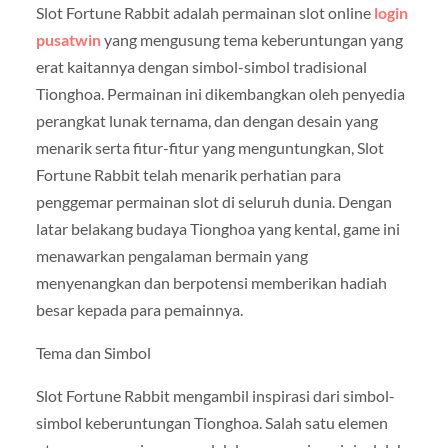
Slot Fortune Rabbit adalah permainan slot online
login
pusatwin
yang mengusung tema keberuntungan yang
erat kaitannya dengan simbol-simbol tradisional
Tionghoa. Permainan ini dikembangkan oleh penyedia
perangkat lunak ternama, dan dengan desain yang
menarik serta fitur-fitur yang menguntungkan, Slot
Fortune Rabbit telah menarik perhatian para
penggemar permainan slot di seluruh dunia. Dengan
latar belakang budaya Tionghoa yang kental, game ini
menawarkan pengalaman bermain yang
menyenangkan dan berpotensi memberikan hadiah
besar kepada para pemainnya.
Tema dan Simbol
Slot Fortune Rabbit mengambil inspirasi dari simbol-
simbol keberuntungan Tionghoa. Salah satu elemen