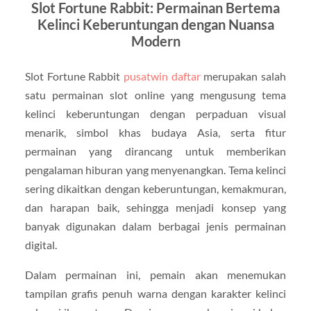
Slot Fortune Rabbit: Permainan Bertema
Kelinci Keberuntungan dengan Nuansa
Modern
Slot Fortune Rabbit
pusatwin daftar
merupakan salah
satu permainan slot online yang mengusung tema
kelinci keberuntungan dengan perpaduan visual
menarik, simbol khas budaya Asia, serta fitur
permainan yang dirancang untuk memberikan
pengalaman hiburan yang menyenangkan. Tema kelinci
sering dikaitkan dengan keberuntungan, kemakmuran,
dan harapan baik, sehingga menjadi konsep yang
banyak digunakan dalam berbagai jenis permainan
digital.
Dalam permainan ini, pemain akan menemukan
tampilan grafis penuh warna dengan karakter kelinci