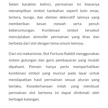
Selain karakter kelinci, permainan ini biasanya
menampilkan simbol tambahan seperti koin emas,
lentera, bunga, dan elemen dekoratif lainnya yang
memberikan kesan mewah serta penuh
keberuntungan. Kombinasi simbol tersebut
menciptakan atmosfer permainan yang khas dan
berbeda dari slot dengan tema umum lainnya.
Dari sisi mekanisme, Slot Fortune Rabbit menggunakan
sistem gulungan dan garis pembayaran yang mudah
dipahami. Pemain hanya perlu memperhatikan
kombinasi simbol yang muncul pada layar untuk
mendapatkan hasil permainan sesuai aturan yang
berlaku. Kesederhanaan inilah yang membuat
permainan slot bertema ini dapat dinikmati oleh
berbagai kalangan.