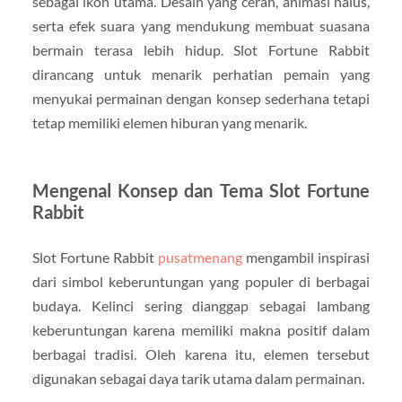
sebagai ikon utama. Desain yang cerah, animasi halus,
serta efek suara yang mendukung membuat suasana
bermain terasa lebih hidup. Slot Fortune Rabbit
dirancang untuk menarik perhatian pemain yang
menyukai permainan dengan konsep sederhana tetapi
tetap memiliki elemen hiburan yang menarik.
Mengenal Konsep dan Tema Slot Fortune
Rabbit
Slot Fortune Rabbit
pusatmenang
mengambil inspirasi
dari simbol keberuntungan yang populer di berbagai
budaya. Kelinci sering dianggap sebagai lambang
keberuntungan karena memiliki makna positif dalam
berbagai tradisi. Oleh karena itu, elemen tersebut
digunakan sebagai daya tarik utama dalam permainan.