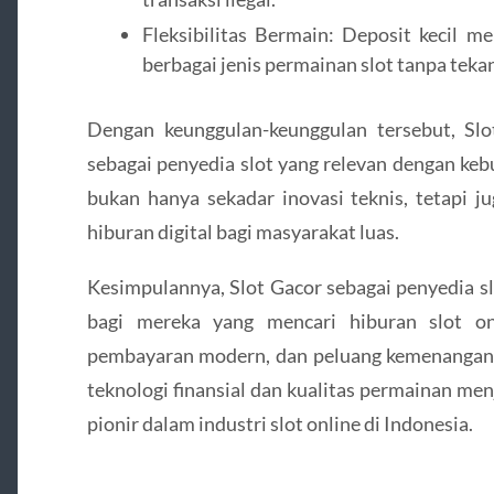
Fleksibilitas Bermain: Deposit kecil
berbagai jenis permainan slot tanpa tekan
Dengan keunggulan-keunggulan tersebut, Slo
sebagai penyedia slot yang relevan dengan keb
bukan hanya sekadar inovasi teknis, tetapi j
hiburan digital bagi masyarakat luas.
Kesimpulannya, Slot Gacor sebagai penyedia sl
bagi mereka yang mencari hiburan slot on
pembayaran modern, dan peluang kemenangan 
teknologi finansial dan kualitas permainan men
pionir dalam industri slot online di Indonesia.