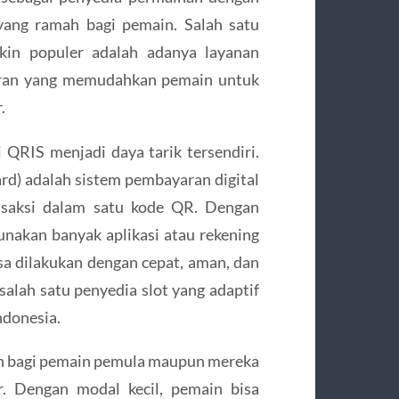
yang ramah bagi pemain. Salah satu
in populer adalah adanya layanan
yaran yang memudahkan pemain untuk
.
 QRIS menjadi daya tarik tersendiri.
d) adalah sistem pembayaran digital
nsaksi dalam satu kode QR. Dengan
nakan banyak aplikasi atau rekening
sa dilakukan dengan cepat, aman, dan
 salah satu penyedia slot yang adaptif
ndonesia.
an bagi pemain pemula maupun mereka
r. Dengan modal kecil, pemain bisa