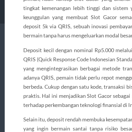
tingkat kemenangan lebih tinggi dan sistem 
keunggulan yang membuat Slot Gacor semak
deposit 5k via QRIS, sebuah inovasi pemba
bermain tanpa harus mengeluarkan modal besar
Deposit kecil dengan nominal Rp5.000 melalui
QRIS (Quick Response Code Indonesian Standar
yang mengintegrasikan berbagai metode tra
adanya QRIS, pemain tidak perlu repot menggu
berbeda. Cukup dengan satu kode, transaksi bi
praktis. Hal ini menjadikan Slot Gacor sebagai
terhadap perkembangan teknologi finansial di I
Selain itu, deposit rendah membuka kesempat
yang ingin bermain santai tanpa risiko besa