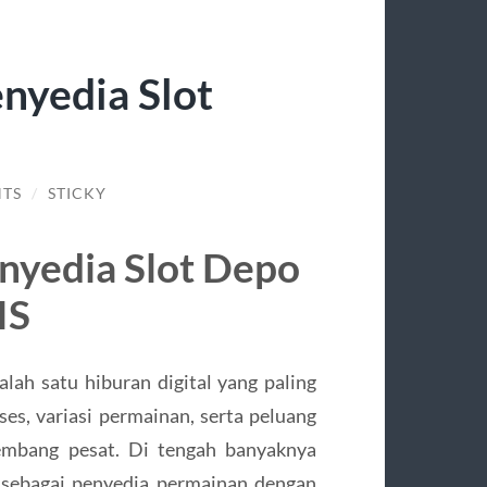
enyedia Slot
TS
/
STICKY
enyedia Slot Depo
IS
alah satu hiburan digital yang paling
es, variasi permainan, serta peluang
embang pesat. Di tengah banyaknya
l sebagai penyedia permainan dengan