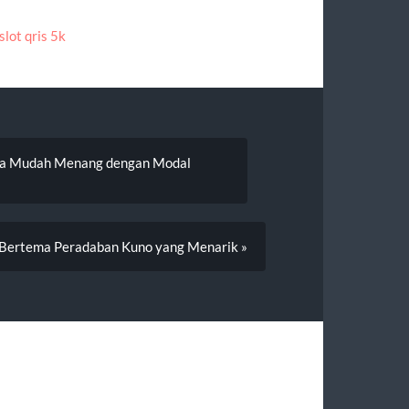
slot qris 5k
ara Mudah Menang dengan Modal
 Bertema Peradaban Kuno yang Menarik »