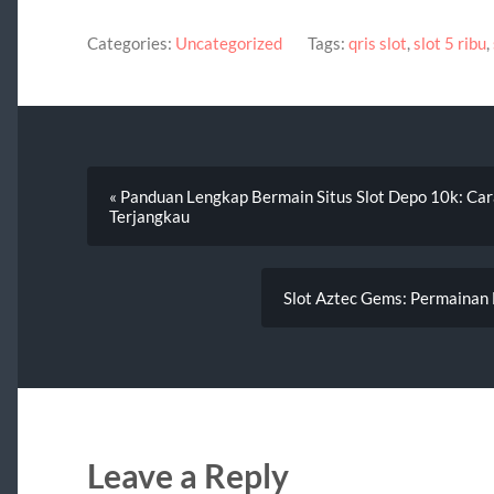
Categories:
Uncategorized
Tags:
qris slot
,
slot 5 ribu
,
« Panduan Lengkap Bermain Situs Slot Depo 10k: C
Terjangkau
Slot Aztec Gems: Permainan
Leave a Reply