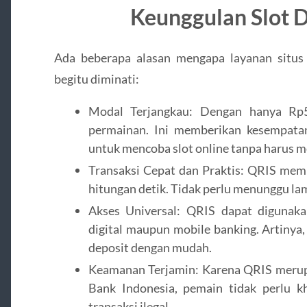
Keunggulan Slot 
Ada beberapa alasan mengapa layanan situ
begitu diminati:
Modal Terjangkau: Dengan hanya Rp5
permainan. Ini memberikan kesempatan
untuk mencoba slot online tanpa harus m
Transaksi Cepat dan Praktis: QRIS mem
hitungan detik. Tidak perlu menunggu lam
Akses Universal: QRIS dapat digunaka
digital maupun mobile banking. Artinya
deposit dengan mudah.
Keamanan Terjamin: Karena QRIS merupa
Bank Indonesia, pemain tidak perlu k
transaksi ilegal.