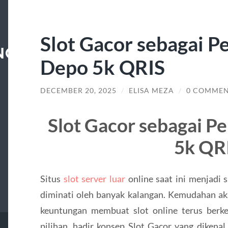
Slot Gacor sebagai P
NCAFE
Depo 5k QRIS
DECEMBER 20, 2025
/
ELISA MEZA
/
0 COMMEN
Slot Gacor sebagai P
5k QR
Situs
slot server luar
online saat ini menjadi s
diminati oleh banyak kalangan. Kemudahan aks
keuntungan membuat slot online terus berk
pilihan, hadir konsep Slot Gacor yang dikena