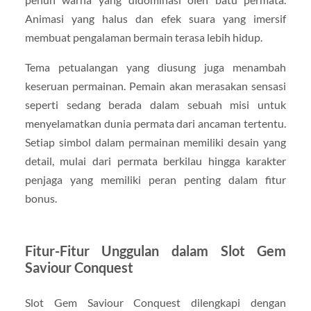
Animasi yang halus dan efek suara yang imersif
membuat pengalaman bermain terasa lebih hidup.
Tema petualangan yang diusung juga menambah
keseruan permainan. Pemain akan merasakan sensasi
seperti sedang berada dalam sebuah misi untuk
menyelamatkan dunia permata dari ancaman tertentu.
Setiap simbol dalam permainan memiliki desain yang
detail, mulai dari permata berkilau hingga karakter
penjaga yang memiliki peran penting dalam fitur
bonus.
Fitur-Fitur Unggulan dalam Slot Gem
Saviour Conquest
Slot Gem Saviour Conquest dilengkapi dengan