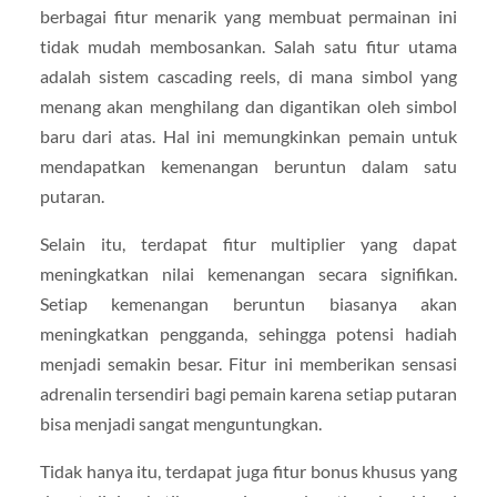
berbagai fitur menarik yang membuat permainan ini
tidak mudah membosankan. Salah satu fitur utama
adalah sistem cascading reels, di mana simbol yang
menang akan menghilang dan digantikan oleh simbol
baru dari atas. Hal ini memungkinkan pemain untuk
mendapatkan kemenangan beruntun dalam satu
putaran.
Selain itu, terdapat fitur multiplier yang dapat
meningkatkan nilai kemenangan secara signifikan.
Setiap kemenangan beruntun biasanya akan
meningkatkan pengganda, sehingga potensi hadiah
menjadi semakin besar. Fitur ini memberikan sensasi
adrenalin tersendiri bagi pemain karena setiap putaran
bisa menjadi sangat menguntungkan.
Tidak hanya itu, terdapat juga fitur bonus khusus yang