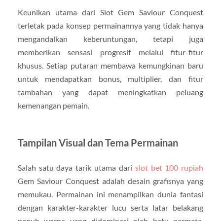
Keunikan utama dari Slot Gem Saviour Conquest
terletak pada konsep permainannya yang tidak hanya
mengandalkan keberuntungan, tetapi juga
memberikan sensasi progresif melalui fitur-fitur
khusus. Setiap putaran membawa kemungkinan baru
untuk mendapatkan bonus, multiplier, dan fitur
tambahan yang dapat meningkatkan peluang
kemenangan pemain.
Tampilan Visual dan Tema Permainan
Salah satu daya tarik utama dari
slot bet 100 rupiah
Gem Saviour Conquest adalah desain grafisnya yang
memukau. Permainan ini menampilkan dunia fantasi
dengan karakter-karakter lucu serta latar belakang
penuh warna yang didominasi oleh batu permata.