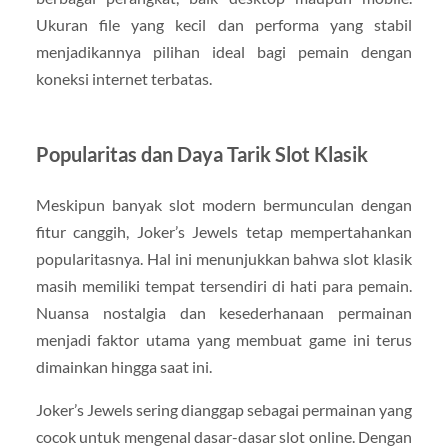
Ukuran file yang kecil dan performa yang stabil
menjadikannya pilihan ideal bagi pemain dengan
koneksi internet terbatas.
Popularitas dan Daya Tarik Slot Klasik
Meskipun banyak slot modern bermunculan dengan
fitur canggih, Joker’s Jewels tetap mempertahankan
popularitasnya. Hal ini menunjukkan bahwa slot klasik
masih memiliki tempat tersendiri di hati para pemain.
Nuansa nostalgia dan kesederhanaan permainan
menjadi faktor utama yang membuat game ini terus
dimainkan hingga saat ini.
Joker’s Jewels sering dianggap sebagai permainan yang
cocok untuk mengenal dasar-dasar slot online. Dengan