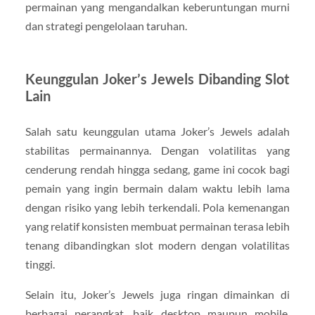
permainan yang mengandalkan keberuntungan murni
dan strategi pengelolaan taruhan.
Keunggulan Joker’s Jewels Dibanding Slot
Lain
Salah satu keunggulan utama Joker’s Jewels adalah
stabilitas permainannya. Dengan volatilitas yang
cenderung rendah hingga sedang, game ini cocok bagi
pemain yang ingin bermain dalam waktu lebih lama
dengan risiko yang lebih terkendali. Pola kemenangan
yang relatif konsisten membuat permainan terasa lebih
tenang dibandingkan slot modern dengan volatilitas
tinggi.
Selain itu, Joker’s Jewels juga ringan dimainkan di
berbagai perangkat, baik desktop maupun mobile.