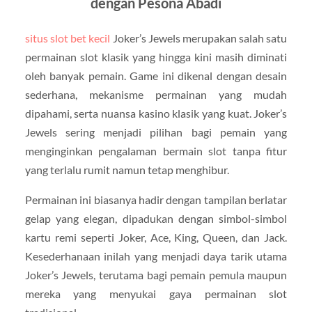
dengan Pesona Abadi
situs slot bet kecil
Joker’s Jewels merupakan salah satu
permainan slot klasik yang hingga kini masih diminati
oleh banyak pemain. Game ini dikenal dengan desain
sederhana, mekanisme permainan yang mudah
dipahami, serta nuansa kasino klasik yang kuat. Joker’s
Jewels sering menjadi pilihan bagi pemain yang
menginginkan pengalaman bermain slot tanpa fitur
yang terlalu rumit namun tetap menghibur.
Permainan ini biasanya hadir dengan tampilan berlatar
gelap yang elegan, dipadukan dengan simbol-simbol
kartu remi seperti Joker, Ace, King, Queen, dan Jack.
Kesederhanaan inilah yang menjadi daya tarik utama
Joker’s Jewels, terutama bagi pemain pemula maupun
mereka yang menyukai gaya permainan slot