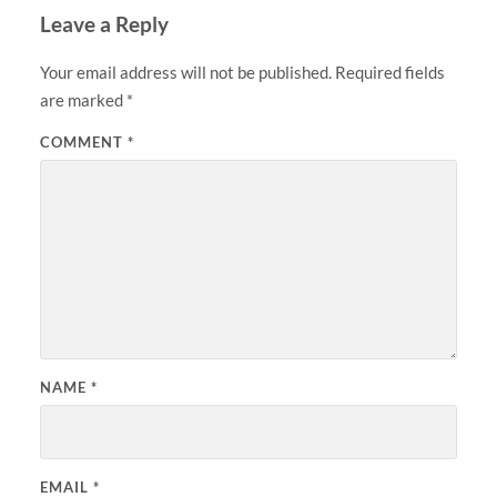
Leave a Reply
Your email address will not be published.
Required fields
are marked
*
COMMENT
*
NAME
*
EMAIL
*