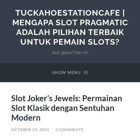
TUCKAHOESTATIONCAFE |
MENGAPA SLOT PRAGMATIC
ADALAH PILIHAN TERBAIK
UNTUK PEMAIN SLOTS?
slot gacor hari ini
SHOW MENU
Slot Joker’s Jewels: Permainan
Slot Klasik dengan Sentuhan
Modern
OCTOBER 19, 2025
/
0 COMMENTS