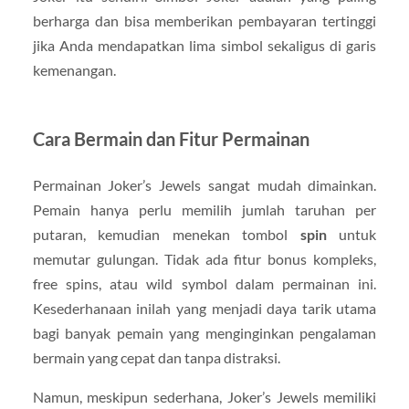
berharga dan bisa memberikan pembayaran tertinggi
jika Anda mendapatkan lima simbol sekaligus di garis
kemenangan.
Cara Bermain dan Fitur Permainan
Permainan Joker’s Jewels sangat mudah dimainkan.
Pemain hanya perlu memilih jumlah taruhan per
putaran, kemudian menekan tombol
spin
untuk
memutar gulungan. Tidak ada fitur bonus kompleks,
free spins, atau wild symbol dalam permainan ini.
Kesederhanaan inilah yang menjadi daya tarik utama
bagi banyak pemain yang menginginkan pengalaman
bermain yang cepat dan tanpa distraksi.
Namun, meskipun sederhana, Joker’s Jewels memiliki