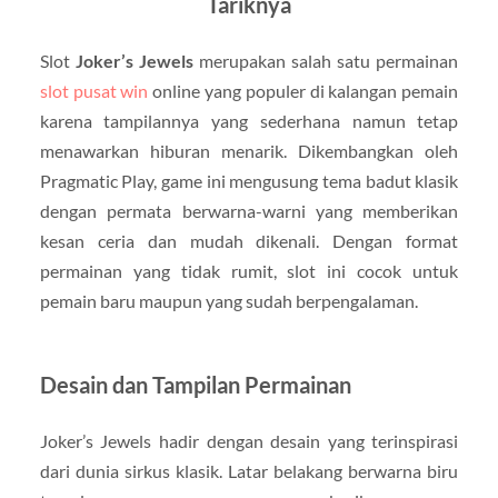
Tariknya
Slot
Joker’s Jewels
merupakan salah satu permainan
slot pusat win
online yang populer di kalangan pemain
karena tampilannya yang sederhana namun tetap
menawarkan hiburan menarik. Dikembangkan oleh
Pragmatic Play, game ini mengusung tema badut klasik
dengan permata berwarna-warni yang memberikan
kesan ceria dan mudah dikenali. Dengan format
permainan yang tidak rumit, slot ini cocok untuk
pemain baru maupun yang sudah berpengalaman.
Desain dan Tampilan Permainan
Joker’s Jewels hadir dengan desain yang terinspirasi
dari dunia sirkus klasik. Latar belakang berwarna biru