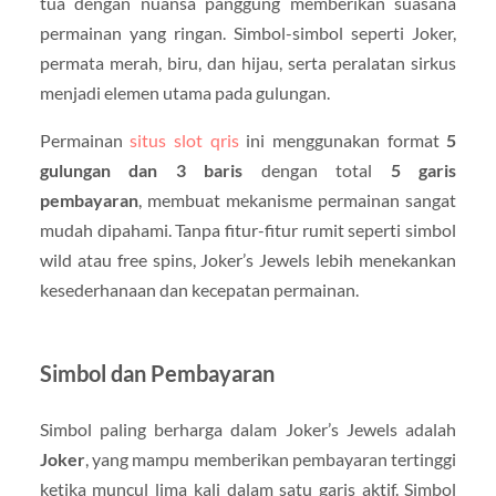
tua dengan nuansa panggung memberikan suasana
permainan yang ringan. Simbol-simbol seperti Joker,
permata merah, biru, dan hijau, serta peralatan sirkus
menjadi elemen utama pada gulungan.
Permainan
situs slot qris
ini menggunakan format
5
gulungan dan 3 baris
dengan total
5 garis
pembayaran
, membuat mekanisme permainan sangat
mudah dipahami. Tanpa fitur-fitur rumit seperti simbol
wild atau free spins, Joker’s Jewels lebih menekankan
kesederhanaan dan kecepatan permainan.
Simbol dan Pembayaran
Simbol paling berharga dalam Joker’s Jewels adalah
Joker
, yang mampu memberikan pembayaran tertinggi
ketika muncul lima kali dalam satu garis aktif. Simbol