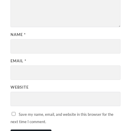
NAME
*
EMAIL
*
WEBSITE
Save my name, email, and website in this browser for the
next time I comment.