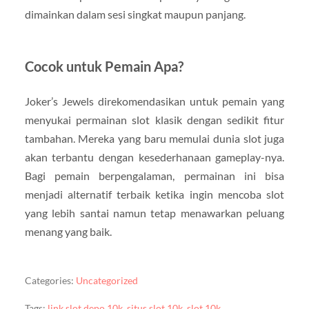
dimainkan dalam sesi singkat maupun panjang.
Cocok untuk Pemain Apa?
Joker’s Jewels direkomendasikan untuk pemain yang
menyukai permainan slot klasik dengan sedikit fitur
tambahan. Mereka yang baru memulai dunia slot juga
akan terbantu dengan kesederhanaan gameplay-nya.
Bagi pemain berpengalaman, permainan ini bisa
menjadi alternatif terbaik ketika ingin mencoba slot
yang lebih santai namun tetap menawarkan peluang
menang yang baik.
Categories:
Uncategorized
Tags:
link slot depo 10k
,
situs slot 10k
,
slot 10k