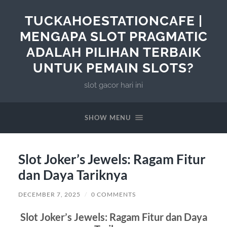
TUCKAHOESTATIONCAFE |
MENGAPA SLOT PRAGMATIC
ADALAH PILIHAN TERBAIK
UNTUK PEMAIN SLOTS?
slot gacor hari ini
SHOW MENU
Slot Joker’s Jewels: Ragam Fitur
dan Daya Tariknya
DECEMBER 7, 2025
/
0 COMMENTS
Slot Joker’s Jewels: Ragam Fitur dan Daya