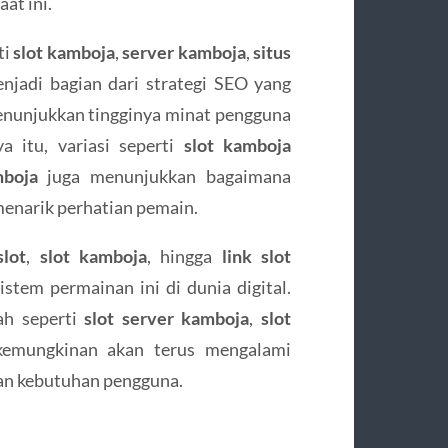
at ini.
ti
slot kamboja
,
server kamboja
,
situs
jadi bagian dari strategi SEO yang
 menunjukkan tingginya minat pengguna
a itu, variasi seperti
slot kamboja
mboja
juga menunjukkan bagaimana
menarik perhatian pemain.
slot
,
slot kamboja
, hingga
link slot
tem permainan ini di dunia digital.
ah seperti
slot server kamboja
,
slot
emungkinan akan terus mengalami
dan kebutuhan pengguna.