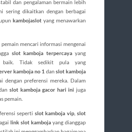
stabil dan pengalaman bermain lebih
ini sering dikaitkan dengan berbagai
upun
kambojaslot
yang menawarkan
 pemain mencari informasi mengenai
ingga
slot kamboja terpercaya
yang
 baik. Tidak sedikit pula yang
server kamboja no 1
dan
slot kamboja
i dengan preferensi mereka. Dalam
dan
slot kamboja gacor hari ini
juga
as pemain.
ferensi seperti
slot kamboja vip
,
slot
bagai
link slot kamboja
yang dianggap
istilah ini menggambarkan bagaimana