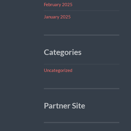
February 2025
January 2025
Categories
Uncategorized
Partner Site