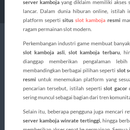
server kamboja
yang diklaim memiliki akses 
lancar. Dalam dunia hiburan online, istilah 
platform seperti
situs
slot kamboja
resmi
ma
ragam permainan slot modern.
Perkembangan industri game membuat banyak
slot kamboja asli
,
slot kamboja terbaru
, h
dianggap memberikan pengalaman lebih
membandingkan berbagai pilihan seperti
slot 
resmi
untuk menemukan platform yang sesua
pencarian tersebut, istilah seperti
slot gacor
sering muncul sebagai bagian dari tren komunit
Selain itu, beberapa pengguna juga mencari re
server kamboja winrate tertinggi
, hingga ber
memberikan akses cepat ke permainan. Semua 