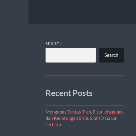
SEARCH
Search
Recent Posts
Mengupas Tuntas Tren, Fitur Unggulan,
dan Keuntungan Situs Slot4D Gacor
Terbaru