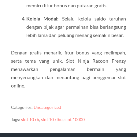
memicu fitur bonus dan putaran gratis.
Kelola Modal:
Selalu kelola saldo taruhan
dengan bijak agar permainan bisa berlangsung
lebih lama dan peluang menang semakin besar.
Dengan grafis menarik, fitur bonus yang melimpah,
serta tema yang unik, Slot Ninja Racoon Frenzy
menawarkan pengalaman bermain yang
menyenangkan dan menantang bagi penggemar slot
online.
Categories:
Uncategorized
Tags:
slot 10 rb
,
slot 10 ribu
,
slot 10000