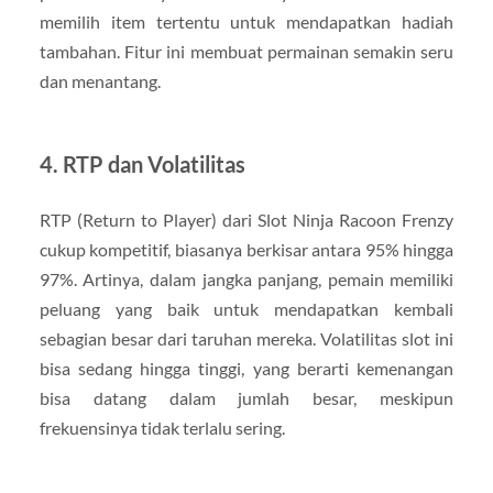
memilih item tertentu untuk mendapatkan hadiah
tambahan. Fitur ini membuat permainan semakin seru
dan menantang.
4. RTP dan Volatilitas
RTP (Return to Player) dari Slot Ninja Racoon Frenzy
cukup kompetitif, biasanya berkisar antara 95% hingga
97%. Artinya, dalam jangka panjang, pemain memiliki
peluang yang baik untuk mendapatkan kembali
sebagian besar dari taruhan mereka. Volatilitas slot ini
bisa sedang hingga tinggi, yang berarti kemenangan
bisa datang dalam jumlah besar, meskipun
frekuensinya tidak terlalu sering.