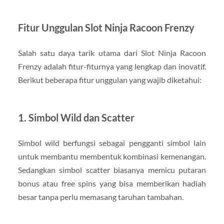
Fitur Unggulan Slot Ninja Racoon Frenzy
Salah satu daya tarik utama dari Slot Ninja Racoon
Frenzy adalah fitur-fiturnya yang lengkap dan inovatif.
Berikut beberapa fitur unggulan yang wajib diketahui:
1. Simbol Wild dan Scatter
Simbol wild berfungsi sebagai pengganti simbol lain
untuk membantu membentuk kombinasi kemenangan.
Sedangkan simbol scatter biasanya memicu putaran
bonus atau free spins yang bisa memberikan hadiah
besar tanpa perlu memasang taruhan tambahan.