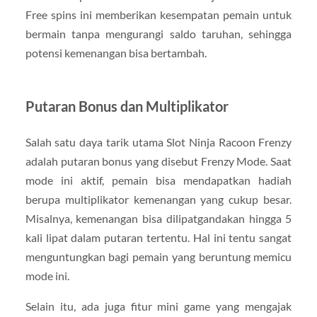
Free spins ini memberikan kesempatan pemain untuk
bermain tanpa mengurangi saldo taruhan, sehingga
potensi kemenangan bisa bertambah.
Putaran Bonus dan Multiplikator
Salah satu daya tarik utama Slot Ninja Racoon Frenzy
adalah putaran bonus yang disebut Frenzy Mode. Saat
mode ini aktif, pemain bisa mendapatkan hadiah
berupa multiplikator kemenangan yang cukup besar.
Misalnya, kemenangan bisa dilipatgandakan hingga 5
kali lipat dalam putaran tertentu. Hal ini tentu sangat
menguntungkan bagi pemain yang beruntung memicu
mode ini.
Selain itu, ada juga fitur mini game yang mengajak