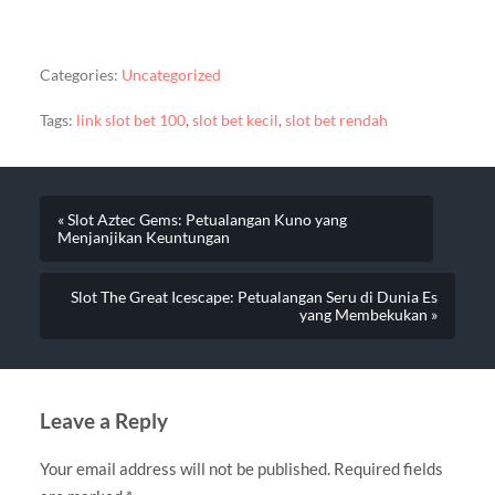
Categories:
Uncategorized
Tags:
link slot bet 100
,
slot bet kecil
,
slot bet rendah
« Slot Aztec Gems: Petualangan Kuno yang
Menjanjikan Keuntungan
Slot The Great Icescape: Petualangan Seru di Dunia Es
yang Membekukan »
Leave a Reply
Your email address will not be published.
Required fields