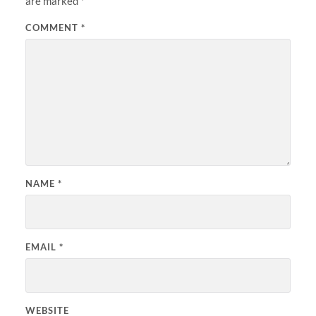
are marked
*
COMMENT
*
NAME
*
EMAIL
*
WEBSITE