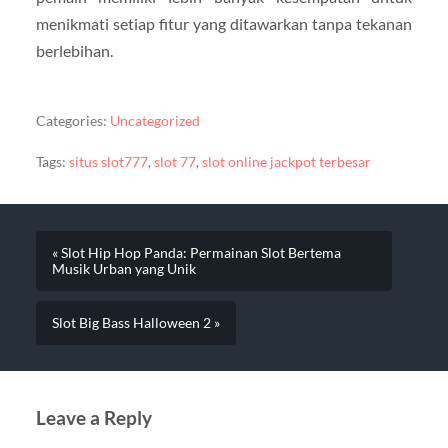
menikmati setiap fitur yang ditawarkan tanpa tekanan
berlebihan.
Categories:
Uncategorized
Tags:
situs slot777
,
slot 77
,
slot online jackpot terbesar
« Slot Hip Hop Panda: Permainan Slot Bertema
Musik Urban yang Unik
Slot Big Bass Halloween 2 »
Leave a Reply