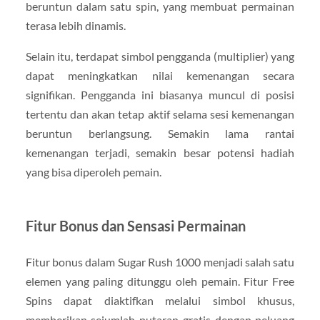
beruntun dalam satu spin, yang membuat permainan
terasa lebih dinamis.
Selain itu, terdapat simbol pengganda (multiplier) yang
dapat meningkatkan nilai kemenangan secara
signifikan. Pengganda ini biasanya muncul di posisi
tertentu dan akan tetap aktif selama sesi kemenangan
beruntun berlangsung. Semakin lama rantai
kemenangan terjadi, semakin besar potensi hadiah
yang bisa diperoleh pemain.
Fitur Bonus dan Sensasi Permainan
Fitur bonus dalam
Sugar Rush 1000
menjadi salah satu
elemen yang paling ditunggu oleh pemain. Fitur Free
Spins dapat diaktifkan melalui simbol khusus,
memberikan sejumlah putaran gratis dengan peluang