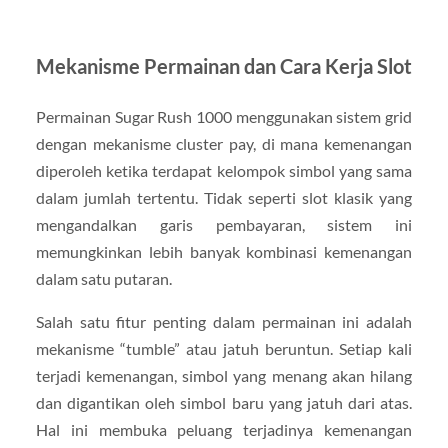
Mekanisme Permainan dan Cara Kerja Slot
Permainan
Sugar Rush 1000
menggunakan sistem grid
dengan mekanisme cluster pay, di mana kemenangan
diperoleh ketika terdapat kelompok simbol yang sama
dalam jumlah tertentu. Tidak seperti slot klasik yang
mengandalkan garis pembayaran, sistem ini
memungkinkan lebih banyak kombinasi kemenangan
dalam satu putaran.
Salah satu fitur penting dalam permainan ini adalah
mekanisme “tumble” atau jatuh beruntun. Setiap kali
terjadi kemenangan, simbol yang menang akan hilang
dan digantikan oleh simbol baru yang jatuh dari atas.
Hal ini membuka peluang terjadinya kemenangan