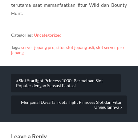
terutama saat memanfaatkan fitur Wild dan Bounty
Hunt.
Categories:
Uncategorized
Tags:
server jepang pro
,
situs slot jepang asli
,
slot server pro
jepang
« Slot Starlight Princess 1000: Permainan Slot
Populer dengan Sensasi Fantasi
Mengenal Daya Tarik Starlight Princess Slot dan Fitur
Unggulannya »
Leave a Reply