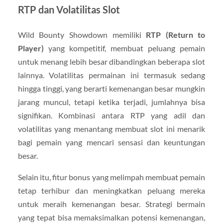
RTP dan Volatilitas Slot
Wild Bounty Showdown memiliki
RTP (Return to
Player)
yang kompetitif, membuat peluang pemain
untuk menang lebih besar dibandingkan beberapa slot
lainnya. Volatilitas permainan ini termasuk sedang
hingga tinggi, yang berarti kemenangan besar mungkin
jarang muncul, tetapi ketika terjadi, jumlahnya bisa
signifikan. Kombinasi antara RTP yang adil dan
volatilitas yang menantang membuat slot ini menarik
bagi pemain yang mencari sensasi dan keuntungan
besar.
Selain itu, fitur bonus yang melimpah membuat pemain
tetap terhibur dan meningkatkan peluang mereka
untuk meraih kemenangan besar. Strategi bermain
yang tepat bisa memaksimalkan potensi kemenangan,