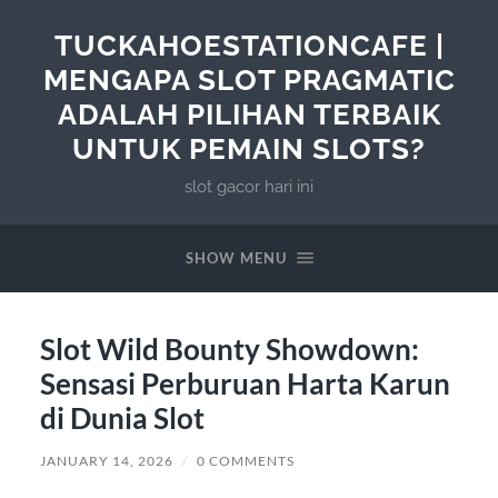
TUCKAHOESTATIONCAFE |
MENGAPA SLOT PRAGMATIC
ADALAH PILIHAN TERBAIK
UNTUK PEMAIN SLOTS?
slot gacor hari ini
SHOW MENU
Slot Wild Bounty Showdown:
Sensasi Perburuan Harta Karun
di Dunia Slot
JANUARY 14, 2026
/
0 COMMENTS