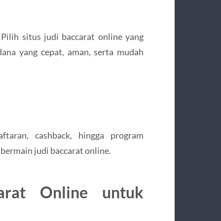
ilih situs judi baccarat online yang
dana yang cepat, aman, serta mudah
taran, cashback, hingga program
bermain judi baccarat online.
arat Online untuk