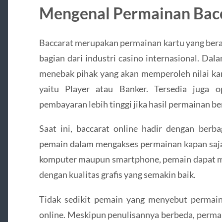
Mengenal Permainan Bacc
Baccarat merupakan permainan kartu yang beras
bagian dari industri casino internasional. Da
menebak pihak yang akan memperoleh nilai kar
yaitu Player atau Banker. Tersedia juga 
pembayaran lebih tinggi jika hasil permainan ber
Saat ini, baccarat online hadir dengan ber
pemain dalam mengakses permainan kapan saja 
komputer maupun smartphone, pemain dapat me
dengan kualitas grafis yang semakin baik.
Tidak sedikit pemain yang menyebut permaina
online. Meskipun penulisannya berbeda, perma