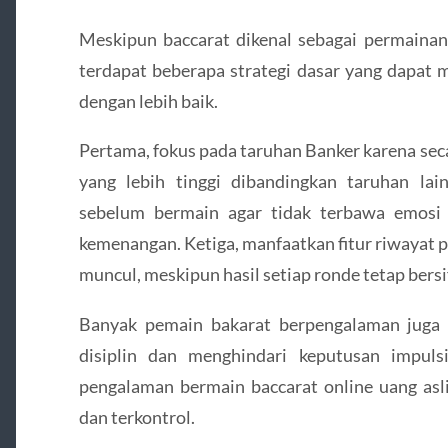
Meskipun baccarat dikenal sebagai permaina
terdapat beberapa strategi dasar yang dapat
dengan lebih baik.
Pertama, fokus pada taruhan Banker karena sec
yang lebih tinggi dibandingkan taruhan la
sebelum bermain agar tidak terbawa emosi
kemenangan. Ketiga, manfaatkan fitur riwayat
muncul, meskipun hasil setiap ronde tetap bersi
Banyak pemain bakarat berpengalaman juga
disiplin dan menghindari keputusan impuls
pengalaman bermain baccarat online uang asl
dan terkontrol.