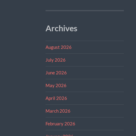
Archives
August 2026
July 2026
June 2026
May 2026
April 2026
March 2026
February 2026