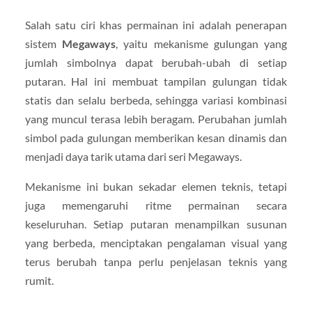
Salah satu ciri khas permainan ini adalah penerapan
sistem
Megaways
, yaitu mekanisme gulungan yang
jumlah simbolnya dapat berubah-ubah di setiap
putaran. Hal ini membuat tampilan gulungan tidak
statis dan selalu berbeda, sehingga variasi kombinasi
yang muncul terasa lebih beragam. Perubahan jumlah
simbol pada gulungan memberikan kesan dinamis dan
menjadi daya tarik utama dari seri Megaways.
Mekanisme ini bukan sekadar elemen teknis, tetapi
juga memengaruhi ritme permainan secara
keseluruhan. Setiap putaran menampilkan susunan
yang berbeda, menciptakan pengalaman visual yang
terus berubah tanpa perlu penjelasan teknis yang
rumit.