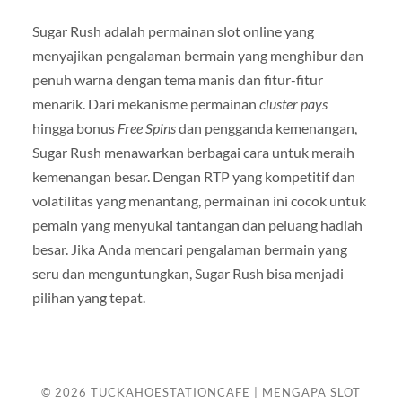
Sugar Rush adalah permainan slot online yang
menyajikan pengalaman bermain yang menghibur dan
penuh warna dengan tema manis dan fitur-fitur
menarik. Dari mekanisme permainan
cluster pays
hingga bonus
Free Spins
dan pengganda kemenangan,
Sugar Rush menawarkan berbagai cara untuk meraih
kemenangan besar. Dengan RTP yang kompetitif dan
volatilitas yang menantang, permainan ini cocok untuk
pemain yang menyukai tantangan dan peluang hadiah
besar. Jika Anda mencari pengalaman bermain yang
seru dan menguntungkan, Sugar Rush bisa menjadi
pilihan yang tepat.
© 2026
TUCKAHOESTATIONCAFE | MENGAPA SLOT