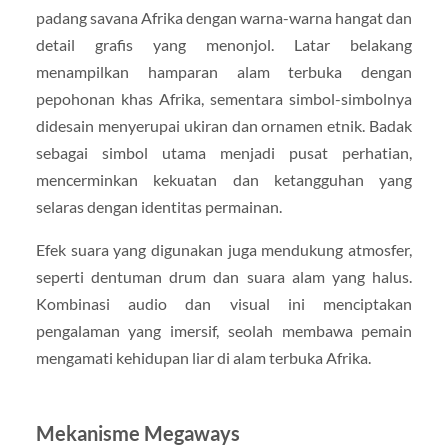
padang savana Afrika dengan warna-warna hangat dan
detail grafis yang menonjol. Latar belakang
menampilkan hamparan alam terbuka dengan
pepohonan khas Afrika, sementara simbol-simbolnya
didesain menyerupai ukiran dan ornamen etnik. Badak
sebagai simbol utama menjadi pusat perhatian,
mencerminkan kekuatan dan ketangguhan yang
selaras dengan identitas permainan.
Efek suara yang digunakan juga mendukung atmosfer,
seperti dentuman drum dan suara alam yang halus.
Kombinasi audio dan visual ini menciptakan
pengalaman yang imersif, seolah membawa pemain
mengamati kehidupan liar di alam terbuka Afrika.
Mekanisme Megaways