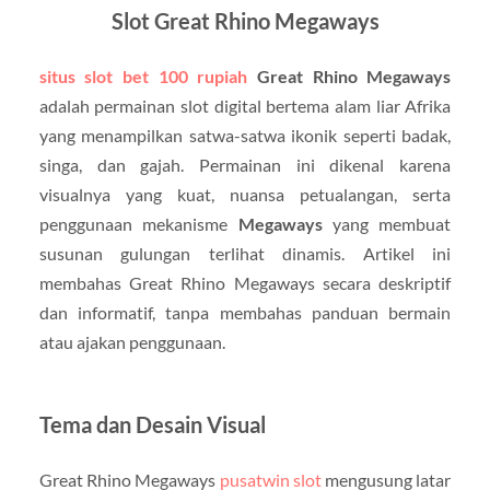
Slot Great Rhino Megaways
situs slot bet 100 rupiah
Great Rhino Megaways
adalah permainan slot digital bertema alam liar Afrika
yang menampilkan satwa-satwa ikonik seperti badak,
singa, dan gajah. Permainan ini dikenal karena
visualnya yang kuat, nuansa petualangan, serta
penggunaan mekanisme
Megaways
yang membuat
susunan gulungan terlihat dinamis. Artikel ini
membahas Great Rhino Megaways secara deskriptif
dan informatif, tanpa membahas panduan bermain
atau ajakan penggunaan.
Tema dan Desain Visual
Great Rhino Megaways
pusatwin slot
mengusung latar