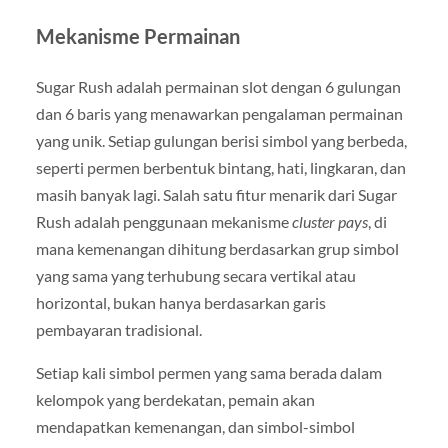
Mekanisme Permainan
Sugar Rush adalah permainan slot dengan 6 gulungan
dan 6 baris yang menawarkan pengalaman permainan
yang unik. Setiap gulungan berisi simbol yang berbeda,
seperti permen berbentuk bintang, hati, lingkaran, dan
masih banyak lagi. Salah satu fitur menarik dari Sugar
Rush adalah penggunaan mekanisme
cluster pays
, di
mana kemenangan dihitung berdasarkan grup simbol
yang sama yang terhubung secara vertikal atau
horizontal, bukan hanya berdasarkan garis
pembayaran tradisional.
Setiap kali simbol permen yang sama berada dalam
kelompok yang berdekatan, pemain akan
mendapatkan kemenangan, dan simbol-simbol