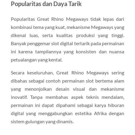
Popularitas dan Daya Tarik
Popularitas Great Rhino Megaways tidak lepas dari
kombinasi tema yang kuat, mekanisme Megaways yang
dikenal luas, serta kualitas produksi yang tinggi.
Banyak penggemar slot digital tertarik pada permainan
ini karena tampilannya yang konsisten dan nuansa
petualangan yang kental.
Secara keseluruhan, Great Rhino Megaways sering
dibahas sebagai contoh permainan slot bertema alam
yang menonjolkan desain visual dan mekanisme
inovatif. Tanpa membahas aspek teknis mendalam,
permainan ini dapat dipahami sebagai karya hiburan
digital yang menggabungkan estetika Afrika dengan
sistem gulungan yang dinamis.