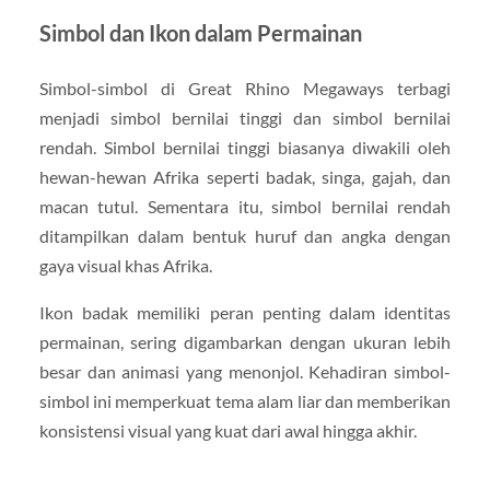
Simbol dan Ikon dalam Permainan
Simbol-simbol di Great Rhino Megaways terbagi
menjadi simbol bernilai tinggi dan simbol bernilai
rendah. Simbol bernilai tinggi biasanya diwakili oleh
hewan-hewan Afrika seperti badak, singa, gajah, dan
macan tutul. Sementara itu, simbol bernilai rendah
ditampilkan dalam bentuk huruf dan angka dengan
gaya visual khas Afrika.
Ikon badak memiliki peran penting dalam identitas
permainan, sering digambarkan dengan ukuran lebih
besar dan animasi yang menonjol. Kehadiran simbol-
simbol ini memperkuat tema alam liar dan memberikan
konsistensi visual yang kuat dari awal hingga akhir.