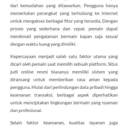
dari kemudahan yang ditawarkan. Pengguna hanya
memerlukan perangkat yang terhubung ke internet
untuk mengakses berbagai fitur yang tersedia. Dengan
proses yang sederhana dan cepat, pemain dapat
menikmati pengalaman bermain kapan saja sesuai
dengan waktu luang yang dimiliki.
Kepercayaan menjadi salah satu faktor utama yang
dicari oleh pemain saat memilih sebuah platform. Situs
judi online resmi biasanya memiliki sistem yang
dirancang untuk memberikan rasa aman kepada
pengguna. Mulai dari perlindungan data pribadi hingga
keamanan transaksi, berbagai aspek diperhatikan
untuk menciptakan lingkungan bermain yang nyaman
dan profesional.
Selain faktor keamanan, kualitas layanan juga