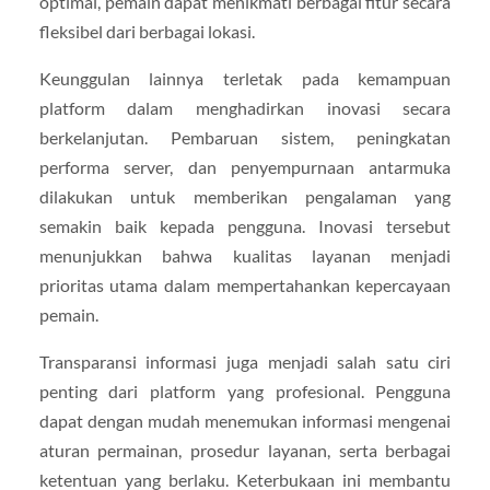
optimal, pemain dapat menikmati berbagai fitur secara
fleksibel dari berbagai lokasi.
Keunggulan lainnya terletak pada kemampuan
platform dalam menghadirkan inovasi secara
berkelanjutan. Pembaruan sistem, peningkatan
performa server, dan penyempurnaan antarmuka
dilakukan untuk memberikan pengalaman yang
semakin baik kepada pengguna. Inovasi tersebut
menunjukkan bahwa kualitas layanan menjadi
prioritas utama dalam mempertahankan kepercayaan
pemain.
Transparansi informasi juga menjadi salah satu ciri
penting dari platform yang profesional. Pengguna
dapat dengan mudah menemukan informasi mengenai
aturan permainan, prosedur layanan, serta berbagai
ketentuan yang berlaku. Keterbukaan ini membantu