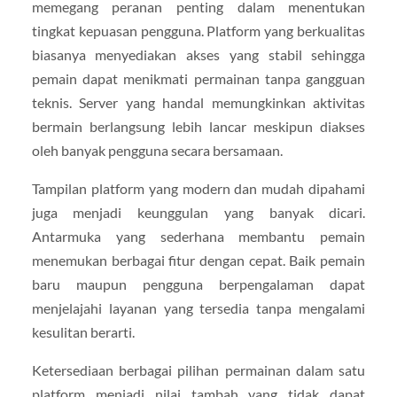
memegang peranan penting dalam menentukan
tingkat kepuasan pengguna. Platform yang berkualitas
biasanya menyediakan akses yang stabil sehingga
pemain dapat menikmati permainan tanpa gangguan
teknis. Server yang handal memungkinkan aktivitas
bermain berlangsung lebih lancar meskipun diakses
oleh banyak pengguna secara bersamaan.
Tampilan platform yang modern dan mudah dipahami
juga menjadi keunggulan yang banyak dicari.
Antarmuka yang sederhana membantu pemain
menemukan berbagai fitur dengan cepat. Baik pemain
baru maupun pengguna berpengalaman dapat
menjelajahi layanan yang tersedia tanpa mengalami
kesulitan berarti.
Ketersediaan berbagai pilihan permainan dalam satu
platform menjadi nilai tambah yang tidak dapat