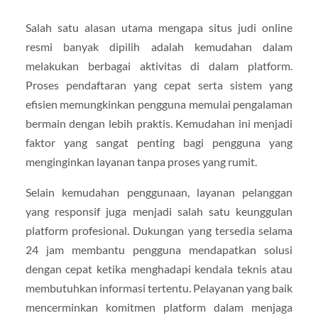
Salah satu alasan utama mengapa situs judi online
resmi banyak dipilih adalah kemudahan dalam
melakukan berbagai aktivitas di dalam platform.
Proses pendaftaran yang cepat serta sistem yang
efisien memungkinkan pengguna memulai pengalaman
bermain dengan lebih praktis. Kemudahan ini menjadi
faktor yang sangat penting bagi pengguna yang
menginginkan layanan tanpa proses yang rumit.
Selain kemudahan penggunaan, layanan pelanggan
yang responsif juga menjadi salah satu keunggulan
platform profesional. Dukungan yang tersedia selama
24 jam membantu pengguna mendapatkan solusi
dengan cepat ketika menghadapi kendala teknis atau
membutuhkan informasi tertentu. Pelayanan yang baik
mencerminkan komitmen platform dalam menjaga