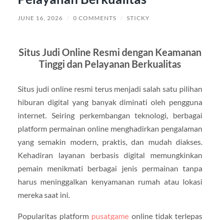
JUNE 16, 2026
/
0 COMMENTS
/
STICKY
Situs Judi Online Resmi dengan Keamanan
Tinggi dan Pelayanan Berkualitas
Situs judi online resmi terus menjadi salah satu pilihan
hiburan digital yang banyak diminati oleh pengguna
internet. Seiring perkembangan teknologi, berbagai
platform permainan online menghadirkan pengalaman
yang semakin modern, praktis, dan mudah diakses.
Kehadiran layanan berbasis digital memungkinkan
pemain menikmati berbagai jenis permainan tanpa
harus meninggalkan kenyamanan rumah atau lokasi
mereka saat ini.
Popularitas platform
pusatgame
online tidak terlepas