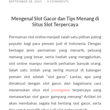
SEPTEMBER 28, 2025
/
0 COMMENTS
Mengenal Slot Gacor dan Tips Menang di
Situs Slot Terpercaya
Permainan slot online menjadi salah satu pilihan paling
populer bagi para pemain judi di Indonesia. Dengan
berbagai jenis permainan yang menarik, peluang
menang yang besar, serta hadiah yang menggiurkan,
slot online mampu menarik perhatian banyak orang.
Salah satu istilah yang sering muncul di kalangan
pemain slot adalah “slot gacor”. Lantas, apa yang
dimaksud dengan slot gacor, dan bagaimana cara
menemukan situs slot
pusatgame
terpercaya yang
menawarkan slot gacor gampang menang? Artikel ini
akan membahas segala hal tentang slot gacor, serta
tips untuk memilih situs judi slot online terbaik.