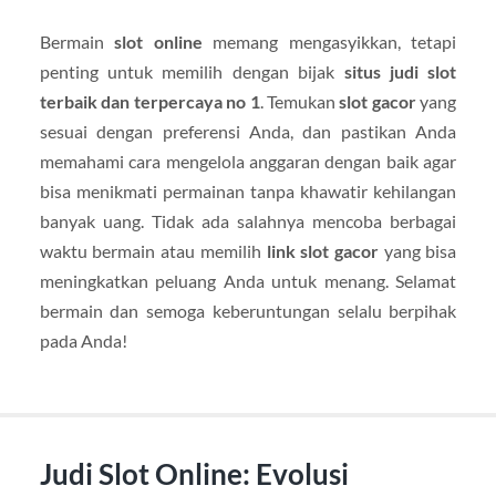
Bermain
slot online
memang mengasyikkan, tetapi
penting untuk memilih dengan bijak
situs judi slot
terbaik dan terpercaya no 1
. Temukan
slot gacor
yang
sesuai dengan preferensi Anda, dan pastikan Anda
memahami cara mengelola anggaran dengan baik agar
bisa menikmati permainan tanpa khawatir kehilangan
banyak uang. Tidak ada salahnya mencoba berbagai
waktu bermain atau memilih
link slot gacor
yang bisa
meningkatkan peluang Anda untuk menang. Selamat
bermain dan semoga keberuntungan selalu berpihak
pada Anda!
Judi Slot Online: Evolusi