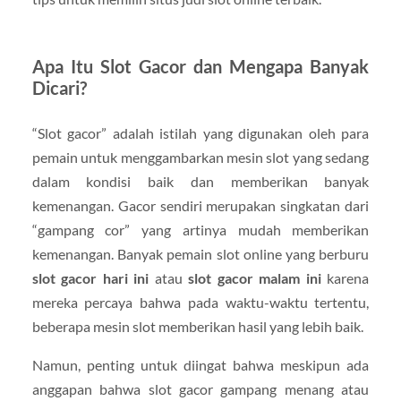
Apa Itu Slot Gacor dan Mengapa Banyak
Dicari?
“Slot gacor” adalah istilah yang digunakan oleh para
pemain untuk menggambarkan mesin slot yang sedang
dalam kondisi baik dan memberikan banyak
kemenangan. Gacor sendiri merupakan singkatan dari
“gampang cor” yang artinya mudah memberikan
kemenangan. Banyak pemain slot online yang berburu
slot gacor hari ini
atau
slot gacor malam ini
karena
mereka percaya bahwa pada waktu-waktu tertentu,
beberapa mesin slot memberikan hasil yang lebih baik.
Namun, penting untuk diingat bahwa meskipun ada
anggapan bahwa slot gacor gampang menang atau