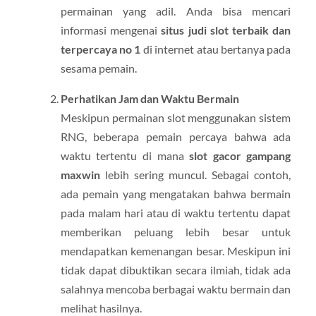
permainan yang adil. Anda bisa mencari
informasi mengenai
situs judi slot terbaik dan
terpercaya no 1
di internet atau bertanya pada
sesama pemain.
Perhatikan Jam dan Waktu Bermain
Meskipun permainan slot menggunakan sistem
RNG, beberapa pemain percaya bahwa ada
waktu tertentu di mana
slot gacor gampang
maxwin
lebih sering muncul. Sebagai contoh,
ada pemain yang mengatakan bahwa bermain
pada malam hari atau di waktu tertentu dapat
memberikan peluang lebih besar untuk
mendapatkan kemenangan besar. Meskipun ini
tidak dapat dibuktikan secara ilmiah, tidak ada
salahnya mencoba berbagai waktu bermain dan
melihat hasilnya.