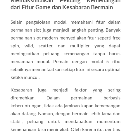
Memaksimalkan Peluang Kemenangan
dari Fitur Game dan Kesabaran Bermain
Selain pengelolaan modal, memahami fitur dalam
permainan slot juga menjadi langkah penting. Banyak
permainan slot modern menyediakan fitur seperti free
spin, wild, scatter, dan multiplier yang dapat
meningkatkan peluang kemenangan tanpa harus
menambah modal. Pemain dengan modal 5 ribu
sebaiknya memanfaatkan setiap fitur ini secara optimal
ketika muncul.
Kesabaran juga menjadi faktor yang sering
diremehkan. Dalam permainan berbasis
keberuntungan, tidak ada jaminan kapan kemenangan
akan datang. Namun, dengan bermain lebih lama dan
stabil, peluang untuk mendapatkan momentum
kemenangan bisa meningkat. Oleh karena itu, penting