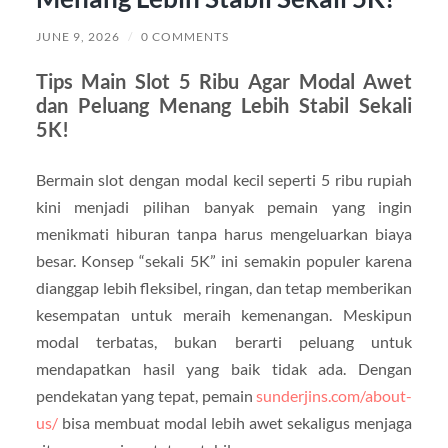
JUNE 9, 2026
/
0 COMMENTS
Tips Main Slot 5 Ribu Agar Modal Awet
dan Peluang Menang Lebih Stabil Sekali
5K!
Bermain slot dengan modal kecil seperti 5 ribu rupiah
kini menjadi pilihan banyak pemain yang ingin
menikmati hiburan tanpa harus mengeluarkan biaya
besar. Konsep “sekali 5K” ini semakin populer karena
dianggap lebih fleksibel, ringan, dan tetap memberikan
kesempatan untuk meraih kemenangan. Meskipun
modal terbatas, bukan berarti peluang untuk
mendapatkan hasil yang baik tidak ada. Dengan
pendekatan yang tepat, pemain
sunderjins.com/about-
us/
bisa membuat modal lebih awet sekaligus menjaga