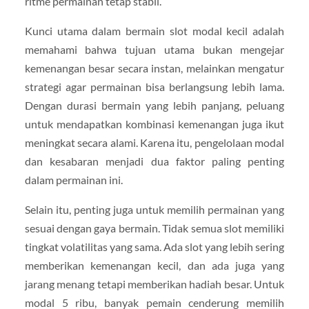
ritme permainan tetap stabil.
Kunci utama dalam bermain slot modal kecil adalah
memahami bahwa tujuan utama bukan mengejar
kemenangan besar secara instan, melainkan mengatur
strategi agar permainan bisa berlangsung lebih lama.
Dengan durasi bermain yang lebih panjang, peluang
untuk mendapatkan kombinasi kemenangan juga ikut
meningkat secara alami. Karena itu, pengelolaan modal
dan kesabaran menjadi dua faktor paling penting
dalam permainan ini.
Selain itu, penting juga untuk memilih permainan yang
sesuai dengan gaya bermain. Tidak semua slot memiliki
tingkat volatilitas yang sama. Ada slot yang lebih sering
memberikan kemenangan kecil, dan ada juga yang
jarang menang tetapi memberikan hadiah besar. Untuk
modal 5 ribu, banyak pemain cenderung memilih