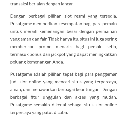
transaksi berjalan dengan lancar.
Dengan berbagai pilihan slot resmi yang tersedia,
Pusatgame memberikan kesempatan bagi para pemain
untuk meraih kemenangan besar dengan permainan
yang aman dan fair. Tidak hanya itu, situs ini juga sering
memberikan promo menarik bagi pemain setia,
termasuk bonus dan jackpot yang dapat meningkatkan
peluang kemenangan Anda.
Pusatgame adalah pilihan tepat bagi para penggemar
judi slot online yang mencari situs yang terpercaya,
aman, dan menawarkan berbagai keuntungan. Dengan
berbagai fitur unggulan dan akses yang mudah,
Pusatgame semakin dikenal sebagai situs slot online
terpercaya yang patut dicoba.