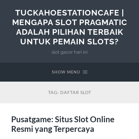
TUCKAHOESTATIONCAFE |
MENGAPA SLOT PRAGMATIC
ADALAH PILIHAN TERBAIK
UNTUK PEMAIN SLOTS?
slot gacor hari ini
SHOW MENU
TAG:
DAFTAR SLOT
Pusatgame: Situs Slot Online
Resmi yang Terpercaya