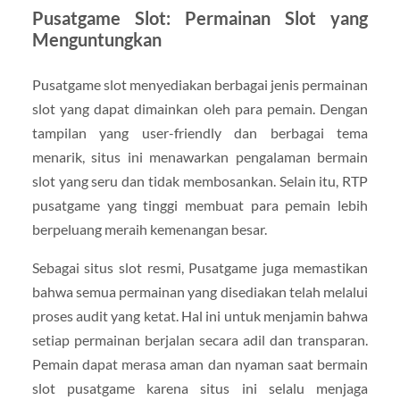
Pusatgame Slot: Permainan Slot yang
Menguntungkan
Pusatgame slot menyediakan berbagai jenis permainan
slot yang dapat dimainkan oleh para pemain. Dengan
tampilan yang user-friendly dan berbagai tema
menarik, situs ini menawarkan pengalaman bermain
slot yang seru dan tidak membosankan. Selain itu, RTP
pusatgame yang tinggi membuat para pemain lebih
berpeluang meraih kemenangan besar.
Sebagai situs slot resmi, Pusatgame juga memastikan
bahwa semua permainan yang disediakan telah melalui
proses audit yang ketat. Hal ini untuk menjamin bahwa
setiap permainan berjalan secara adil dan transparan.
Pemain dapat merasa aman dan nyaman saat bermain
slot pusatgame karena situs ini selalu menjaga