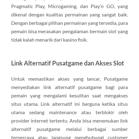
Pragmatic Play, Microgaming, dan Play’n GO, yang
dikenal dengan kualitas permainan yang sangat baik.
Dengan berbagai pilihan permainan yang tersedia, para
pemain bisa merasakan pengalaman bermain slot yang
tidak kalah menarik dari kasino fisik.
Link Alternatif Pusatgame dan Akses Slot
Untuk memastikan akses yang lancar, Pusatgame
menyediakan link alternatif pusatgame bagi para
pemain yang mengalami kesulitan saat mengakses
situs utama. Link alternatif ini berguna ketika situs
utama sedang maintenance atau terblokir oleh
provider internet tertentu. Anda bisa menemukan link
alternatif pusatgame melalui berbagai sumber
terpercaya atau langsung menghubungi customer