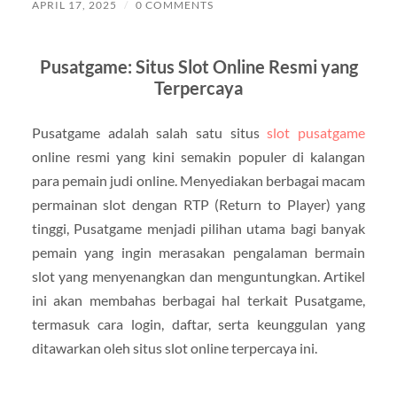
APRIL 17, 2025
/
0 COMMENTS
Pusatgame: Situs Slot Online Resmi yang
Terpercaya
Pusatgame adalah salah satu situs
slot pusatgame
online resmi yang kini semakin populer di kalangan
para pemain judi online. Menyediakan berbagai macam
permainan slot dengan RTP (Return to Player) yang
tinggi, Pusatgame menjadi pilihan utama bagi banyak
pemain yang ingin merasakan pengalaman bermain
slot yang menyenangkan dan menguntungkan. Artikel
ini akan membahas berbagai hal terkait Pusatgame,
termasuk cara login, daftar, serta keunggulan yang
ditawarkan oleh situs slot online terpercaya ini.