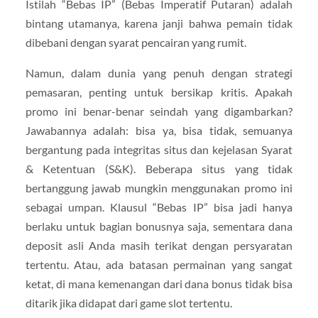
Istilah “Bebas IP” (Bebas Imperatif Putaran) adalah
bintang utamanya, karena janji bahwa pemain tidak
dibebani dengan syarat pencairan yang rumit.
Namun, dalam dunia yang penuh dengan strategi
pemasaran, penting untuk bersikap kritis. Apakah
promo ini benar-benar seindah yang digambarkan?
Jawabannya adalah: bisa ya, bisa tidak, semuanya
bergantung pada integritas situs dan kejelasan Syarat
& Ketentuan (S&K). Beberapa situs yang tidak
bertanggung jawab mungkin menggunakan promo ini
sebagai umpan. Klausul “Bebas IP” bisa jadi hanya
berlaku untuk bagian bonusnya saja, sementara dana
deposit asli Anda masih terikat dengan persyaratan
tertentu. Atau, ada batasan permainan yang sangat
ketat, di mana kemenangan dari dana bonus tidak bisa
ditarik jika didapat dari game slot tertentu.