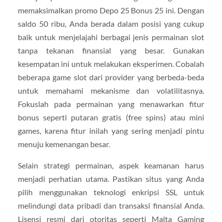
memaksimalkan promo Depo 25 Bonus 25 ini. Dengan
saldo 50 ribu, Anda berada dalam posisi yang cukup
baik untuk menjelajahi berbagai jenis permainan slot
tanpa tekanan finansial yang besar. Gunakan
kesempatan ini untuk melakukan eksperimen. Cobalah
beberapa game slot dari provider yang berbeda-beda
untuk memahami mekanisme dan volatilitasnya.
Fokuslah pada permainan yang menawarkan fitur
bonus seperti putaran gratis (free spins) atau mini
games, karena fitur inilah yang sering menjadi pintu
menuju kemenangan besar.
Selain strategi permainan, aspek keamanan harus
menjadi perhatian utama. Pastikan situs yang Anda
pilih menggunakan teknologi enkripsi SSL untuk
melindungi data pribadi dan transaksi finansial Anda.
Lisensi resmi dari otoritas seperti Malta Gaming