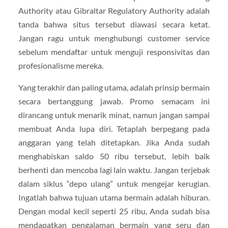
Authority atau Gibraltar Regulatory Authority adalah
tanda bahwa situs tersebut diawasi secara ketat.
Jangan ragu untuk menghubungi customer service
sebelum mendaftar untuk menguji responsivitas dan
profesionalisme mereka.
Yang terakhir dan paling utama, adalah prinsip bermain
secara bertanggung jawab. Promo semacam ini
dirancang untuk menarik minat, namun jangan sampai
membuat Anda lupa diri. Tetaplah berpegang pada
anggaran yang telah ditetapkan. Jika Anda sudah
menghabiskan saldo 50 ribu tersebut, lebih baik
berhenti dan mencoba lagi lain waktu. Jangan terjebak
dalam siklus “depo ulang” untuk mengejar kerugian.
Ingatlah bahwa tujuan utama bermain adalah hiburan.
Dengan modal kecil seperti 25 ribu, Anda sudah bisa
mendapatkan pengalaman bermain yang seru dan