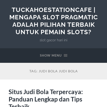
TUCKAHOESTATIONCAFE |
MENGAPA SLOT PRAGMATIC
ADALAH PILIHAN TERBAIK
UNTUK PEMAIN SLOTS?
slot gacor hari ini
SHOW MENU
TAG:
JUDI BOLA JUDI BOLA
Situs Judi Bola Terpercaya:
Panduan Lengkap dan Tips
Terbaik