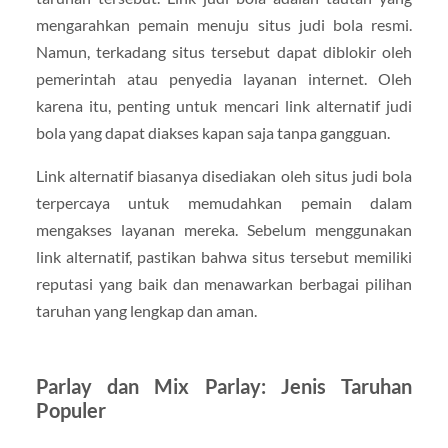
mengarahkan pemain menuju situs judi bola resmi.
Namun, terkadang situs tersebut dapat diblokir oleh
pemerintah atau penyedia layanan internet. Oleh
karena itu, penting untuk mencari link alternatif judi
bola yang dapat diakses kapan saja tanpa gangguan.
Link alternatif biasanya disediakan oleh situs judi bola
terpercaya untuk memudahkan pemain dalam
mengakses layanan mereka. Sebelum menggunakan
link alternatif, pastikan bahwa situs tersebut memiliki
reputasi yang baik dan menawarkan berbagai pilihan
taruhan yang lengkap dan aman.
Parlay dan Mix Parlay: Jenis Taruhan
Populer