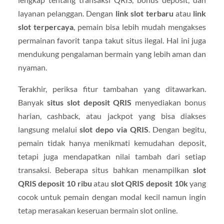
layanan pelanggan. Dengan
link slot terbaru
atau
link
slot terpercaya
, pemain bisa lebih mudah mengakses
permainan favorit tanpa takut situs ilegal. Hal ini juga
mendukung pengalaman bermain yang lebih aman dan
nyaman.
Terakhir, periksa fitur tambahan yang ditawarkan.
Banyak
situs slot deposit QRIS
menyediakan bonus
harian, cashback, atau jackpot yang bisa diakses
langsung melalui
slot depo via QRIS
. Dengan begitu,
pemain tidak hanya menikmati kemudahan deposit,
tetapi juga mendapatkan nilai tambah dari setiap
transaksi. Beberapa situs bahkan menampilkan
slot
QRIS deposit 10 ribu
atau
slot QRIS deposit 10k
yang
cocok untuk pemain dengan modal kecil namun ingin
tetap merasakan keseruan bermain slot online.