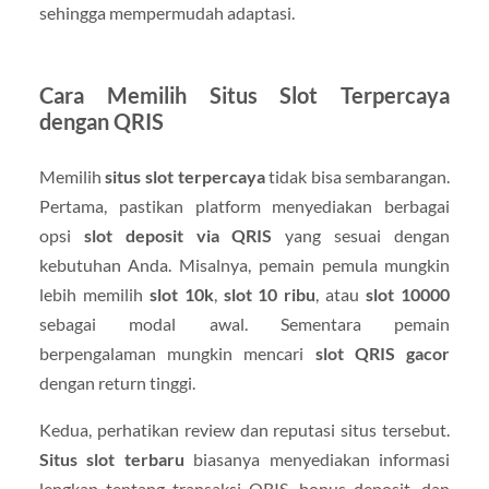
sehingga mempermudah adaptasi.
Cara Memilih Situs Slot Terpercaya
dengan QRIS
Memilih
situs slot terpercaya
tidak bisa sembarangan.
Pertama, pastikan platform menyediakan berbagai
opsi
slot deposit via QRIS
yang sesuai dengan
kebutuhan Anda. Misalnya, pemain pemula mungkin
lebih memilih
slot 10k
,
slot 10 ribu
, atau
slot 10000
sebagai modal awal. Sementara pemain
berpengalaman mungkin mencari
slot QRIS gacor
dengan return tinggi.
Kedua, perhatikan review dan reputasi situs tersebut.
Situs slot terbaru
biasanya menyediakan informasi
lengkap tentang transaksi QRIS, bonus deposit, dan