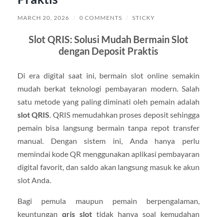
MARCH 20, 2026
/
0 COMMENTS
/
STICKY
Slot QRIS: Solusi Mudah Bermain Slot
dengan Deposit Praktis
Di era digital saat ini, bermain slot online semakin
mudah berkat teknologi pembayaran modern. Salah
satu metode yang paling diminati oleh pemain adalah
slot QRIS
. QRIS memudahkan proses deposit sehingga
pemain bisa langsung bermain tanpa repot transfer
manual. Dengan sistem ini, Anda hanya perlu
memindai kode QR menggunakan aplikasi pembayaran
digital favorit, dan saldo akan langsung masuk ke akun
slot Anda.
Bagi pemula maupun pemain berpengalaman,
keuntungan
qris slot
tidak hanya soal kemudahan