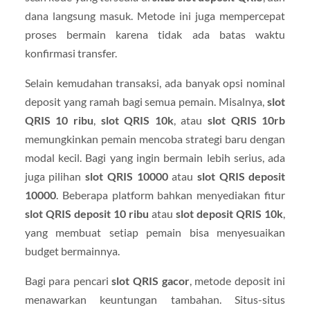
dana langsung masuk. Metode ini juga mempercepat
proses bermain karena tidak ada batas waktu
konfirmasi transfer.
Selain kemudahan transaksi, ada banyak opsi nominal
deposit yang ramah bagi semua pemain. Misalnya,
slot
QRIS 10 ribu
,
slot QRIS 10k
, atau
slot QRIS 10rb
memungkinkan pemain mencoba strategi baru dengan
modal kecil. Bagi yang ingin bermain lebih serius, ada
juga pilihan
slot QRIS 10000
atau
slot QRIS deposit
10000
. Beberapa platform bahkan menyediakan fitur
slot QRIS deposit 10 ribu
atau
slot deposit QRIS 10k
,
yang membuat setiap pemain bisa menyesuaikan
budget bermainnya.
Bagi para pencari
slot QRIS gacor
, metode deposit ini
menawarkan keuntungan tambahan. Situs-situs