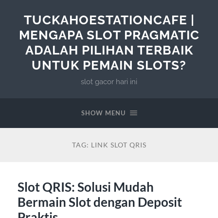
TUCKAHOESTATIONCAFE |
MENGAPA SLOT PRAGMATIC
ADALAH PILIHAN TERBAIK
UNTUK PEMAIN SLOTS?
slot gacor hari ini
SHOW MENU
TAG:
LINK SLOT QRIS
Slot QRIS: Solusi Mudah
Bermain Slot dengan Deposit
Praktis