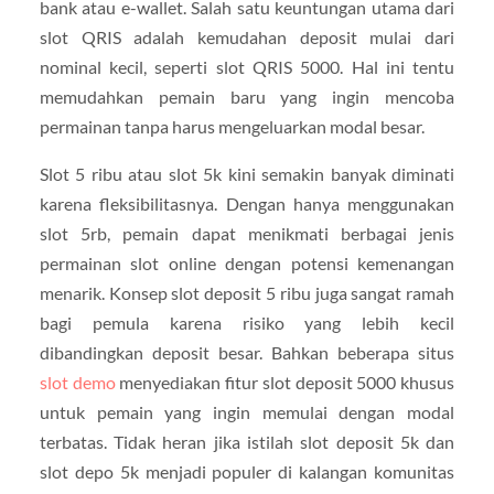
bank atau e-wallet. Salah satu keuntungan utama dari
slot QRIS adalah kemudahan deposit mulai dari
nominal kecil, seperti slot QRIS 5000. Hal ini tentu
memudahkan pemain baru yang ingin mencoba
permainan tanpa harus mengeluarkan modal besar.
Slot 5 ribu atau slot 5k kini semakin banyak diminati
karena fleksibilitasnya. Dengan hanya menggunakan
slot 5rb, pemain dapat menikmati berbagai jenis
permainan slot online dengan potensi kemenangan
menarik. Konsep slot deposit 5 ribu juga sangat ramah
bagi pemula karena risiko yang lebih kecil
dibandingkan deposit besar. Bahkan beberapa situs
slot demo
menyediakan fitur slot deposit 5000 khusus
untuk pemain yang ingin memulai dengan modal
terbatas. Tidak heran jika istilah slot deposit 5k dan
slot depo 5k menjadi populer di kalangan komunitas