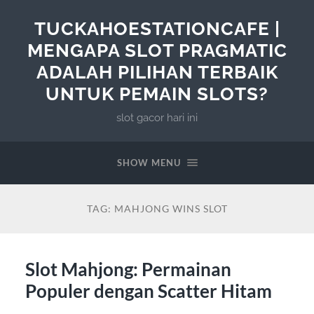
TUCKAHOESTATIONCAFE |
MENGAPA SLOT PRAGMATIC
ADALAH PILIHAN TERBAIK
UNTUK PEMAIN SLOTS?
slot gacor hari ini
SHOW MENU
TAG:
MAHJONG WINS SLOT
Slot Mahjong: Permainan
Populer dengan Scatter Hitam