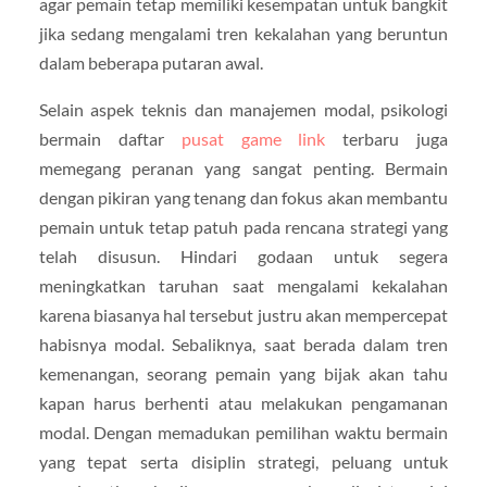
agar pemain tetap memiliki kesempatan untuk bangkit
jika sedang mengalami tren kekalahan yang beruntun
dalam beberapa putaran awal.
Selain aspek teknis dan manajemen modal, psikologi
bermain daftar
pusat game link
terbaru juga
memegang peranan yang sangat penting. Bermain
dengan pikiran yang tenang dan fokus akan membantu
pemain untuk tetap patuh pada rencana strategi yang
telah disusun. Hindari godaan untuk segera
meningkatkan taruhan saat mengalami kekalahan
karena biasanya hal tersebut justru akan mempercepat
habisnya modal. Sebaliknya, saat berada dalam tren
kemenangan, seorang pemain yang bijak akan tahu
kapan harus berhenti atau melakukan pengamanan
modal. Dengan memadukan pemilihan waktu bermain
yang tepat serta disiplin strategi, peluang untuk