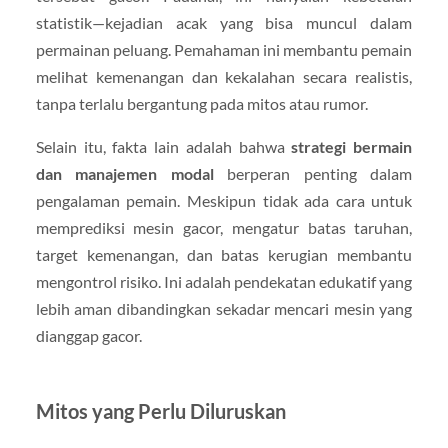
statistik—kejadian acak yang bisa muncul dalam
permainan peluang. Pemahaman ini membantu pemain
melihat kemenangan dan kekalahan secara realistis,
tanpa terlalu bergantung pada mitos atau rumor.
Selain itu, fakta lain adalah bahwa
strategi bermain
dan manajemen modal
berperan penting dalam
pengalaman pemain. Meskipun tidak ada cara untuk
memprediksi mesin gacor, mengatur batas taruhan,
target kemenangan, dan batas kerugian membantu
mengontrol risiko. Ini adalah pendekatan edukatif yang
lebih aman dibandingkan sekadar mencari mesin yang
dianggap gacor.
Mitos yang Perlu Diluruskan