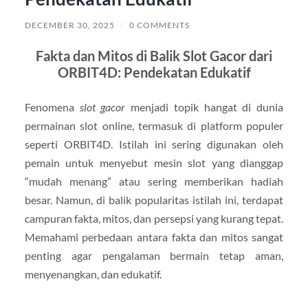
DECEMBER 30, 2025
/
0 COMMENTS
Fakta dan Mitos di Balik Slot Gacor dari
ORBIT4D: Pendekatan Edukatif
Fenomena
slot gacor
menjadi topik hangat di dunia
permainan slot online, termasuk di platform populer
seperti ORBIT4D. Istilah ini sering digunakan oleh
pemain untuk menyebut mesin slot yang dianggap
“mudah menang” atau sering memberikan hadiah
besar. Namun, di balik popularitas istilah ini, terdapat
campuran fakta, mitos, dan persepsi yang kurang tepat.
Memahami perbedaan antara fakta dan mitos sangat
penting agar pengalaman bermain tetap aman,
menyenangkan, dan edukatif.