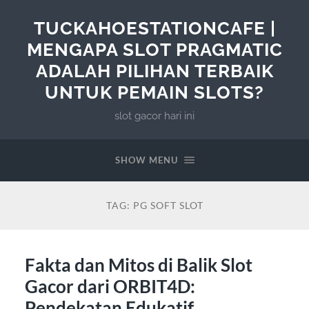
TUCKAHOESTATIONCAFE |
MENGAPA SLOT PRAGMATIC
ADALAH PILIHAN TERBAIK
UNTUK PEMAIN SLOTS?
slot gacor hari ini
SHOW MENU
TAG:
PG SOFT SLOT
Fakta dan Mitos di Balik Slot
Gacor dari ORBIT4D:
Pendekatan Edukatif