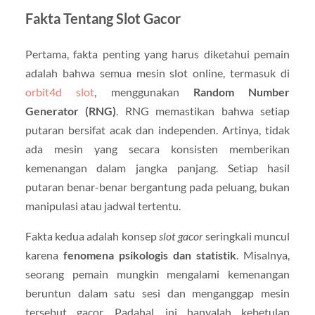
Fakta Tentang Slot Gacor
Pertama, fakta penting yang harus diketahui pemain
adalah bahwa semua mesin slot online, termasuk di
orbit4d slot
, menggunakan
Random Number
Generator (RNG)
. RNG memastikan bahwa setiap
putaran bersifat acak dan independen. Artinya, tidak
ada mesin yang secara konsisten memberikan
kemenangan dalam jangka panjang. Setiap hasil
putaran benar-benar bergantung pada peluang, bukan
manipulasi atau jadwal tertentu.
Fakta kedua adalah konsep
slot gacor
seringkali muncul
karena
fenomena psikologis dan statistik
. Misalnya,
seorang pemain mungkin mengalami kemenangan
beruntun dalam satu sesi dan menganggap mesin
tersebut gacor. Padahal, ini hanyalah kebetulan