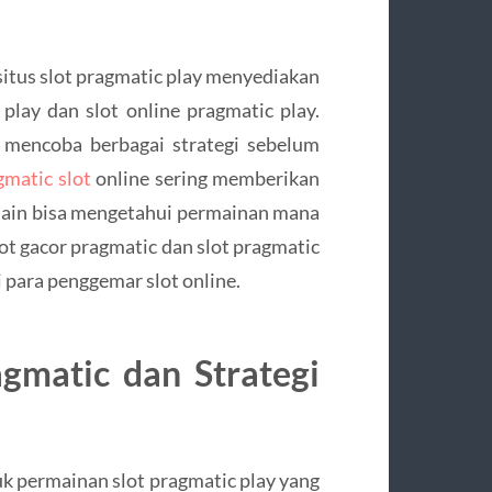
itus slot pragmatic play menyediakan
 play dan slot online pragmatic play.
 mencoba berbagai strategi sebelum
gmatic slot
online sering memberikan
pemain bisa mengetahui permainan mana
ot gacor pragmatic dan slot pragmatic
para penggemar slot online.
gmatic dan Strategi
tuk permainan slot pragmatic play yang