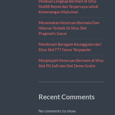
Panduan Lengkap Bermain di Situs
Slot88 Resmi dan Terpercaya untuk
Kemenangan Maksimal
Menemukan Keseruan Bermain Dan
Hiburan Terbaik Di Situs Slot
Pragmatic Gacor
Menikmati Beragam Keunggulan dari
Situs Slot777 Gacor Terpopuler
Menjelajahi Keseruan Bermain di Situs
Slot PG Soft dan Slot Demo Gratis
Recent Comments
No comments to show.