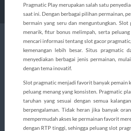
Pragmatic Play merupakan salah satu penyedia 
saat ini. Dengan berbagai pilihan permainan,
bermain yang seru dan menguntungkan. Slot p
menarik, fitur bonus melimpah, serta peluan
mencari informasi tentang slot gacor pragmati
kemenangan lebih besar. Situs pragmatic d
menyediakan berbagai jenis permainan, mulai 
dengan tema inovatif.
Slot pragmatic menjadi favorit banyak pemain
peluang menang yang konsisten. Pragmatic pla
taruhan yang sesuai dengan semua kalangan
berpengalaman. Tidak heran jika banyak oran
mempermudah akses ke permainan favorit mereka
dengan RTP tinggi, sehingga peluang slot pra