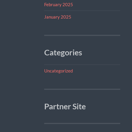
February 2025
January 2025
Categories
Uncategorized
Partner Site