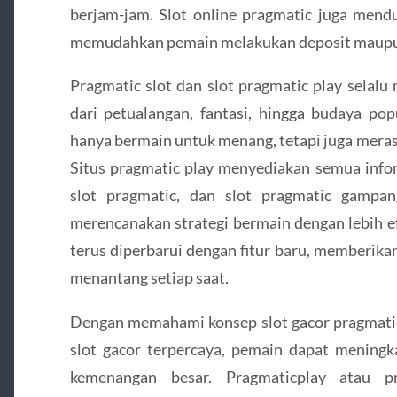
berjam-jam. Slot online pragmatic juga men
memudahkan pemain melakukan deposit maupu
Pragmatic slot dan slot pragmatic play selal
dari petualangan, fantasi, hingga budaya po
hanya bermain untuk menang, tetapi juga meras
Situs pragmatic play menyediakan semua inform
slot pragmatic, dan slot pragmatic gampa
merencanakan strategi bermain dengan lebih efe
terus diperbarui dengan fitur baru, memberik
menantang setiap saat.
Dengan memahami konsep slot gacor pragmatic,
slot gacor terpercaya, pemain dapat mening
kemenangan besar. Pragmaticplay atau p