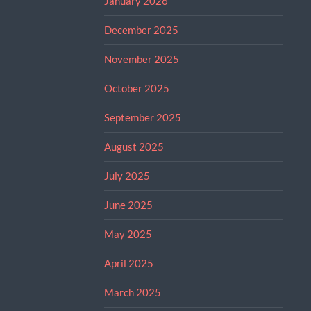
January 2026
December 2025
November 2025
October 2025
September 2025
August 2025
July 2025
June 2025
May 2025
April 2025
March 2025