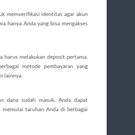
 memverifikasi identitas agar akun
wa hanya Anda yang bisa mengakses
a harus melakukan deposit pertama.
erbagai metode pembayaran yang
n lainnya.
dan dana sudah masuk, Anda dapat
 memulai taruhan Anda di berbagai