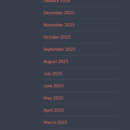
January 2026
December 2025
November 2025
October 2025
September 2025
August 2025
July 2025
June 2025
May 2025
April 2025
March 2025