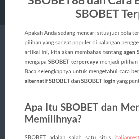
SBOBET Ter
Apakah Anda sedang mencari situs judi bola t
pilihan yang sangat populer di kalangan pengge
artikel ini, kita akan membahas tentang
agen
mengapa
SBOBET terpercaya
menjadi pilihan
Baca selengkapnya untuk mengetahui cara ber
alternatif SBOBET
dan
SBOBET login
yang pent
Apa Itu SBOBET dan Me
Memilihnya?
SBOBET adalah salah satu situs
italianre