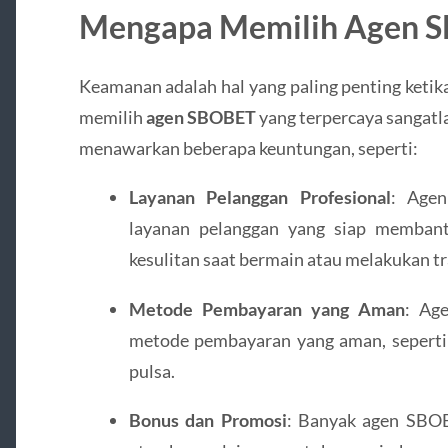
Mengapa Memilih Agen S
Keamanan adalah hal yang paling penting ketika
memilih
agen SBOBET
yang terpercaya sangatl
menawarkan beberapa keuntungan, seperti:
Layanan Pelanggan Profesional
: Age
layanan pelanggan yang siap membant
kesulitan saat bermain atau melakukan tr
Metode Pembayaran yang Aman
: Ag
metode pembayaran yang aman, seperti t
pulsa.
Bonus dan Promosi
: Banyak agen SBO