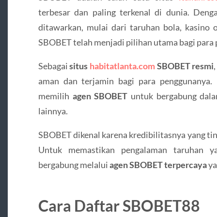
terbesar dan paling terkenal di dunia. De
ditawarkan, mulai dari taruhan bola, kasino o
SBOBET telah menjadi pilihan utama bagi para p
Sebagai
situs
habitatlanta.com
SBOBET resmi
aman dan terjamin bagi para penggunanya. 
memilih
agen SBOBET
untuk bergabung dala
lainnya.
SBOBET dikenal karena kredibilitasnya yang ting
Untuk memastikan pengalaman taruhan ya
bergabung melalui
agen SBOBET terpercaya
ya
Cara Daftar SBOBET88