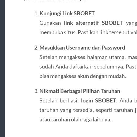
Kunjungi Link SBOBET
Gunakan
link alternatif SBOBET
yang
membuka situs. Pastikan link tersebut va
Masukkan Username dan Password
Setelah mengakses halaman utama, ma
sudah Anda daftarkan sebelumnya. Pasti
bisa mengakses akun dengan mudah.
Nikmati Berbagai Pilihan Taruhan
Setelah berhasil
login SBOBET
, Anda b
taruhan yang tersedia, seperti taruhan
atau taruhan olahraga lainnya.