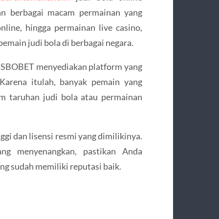
ngan berbagai macam permainan yang
nline, hingga permainan live casino,
emain judi bola di berbagai negara.
, SBOBET menyediakan platform yang
Karena itulah, banyak pemain yang
m taruhan judi bola atau permainan
gi dan lisensi resmi yang dimilikinya.
ng menyenangkan, pastikan Anda
ng sudah memiliki reputasi baik.