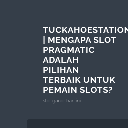
TUCKAHOESTATIO
| MENGAPA SLOT
PRAGMATIC
ADALAH
PILIHAN
TERBAIK UNTUK
PEMAIN SLOTS?
slot gacor hari ini