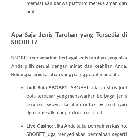
memastikan bahwa platform mereka aman dan
adil.
Apa Saja Jenis Taruhan yang Tersedia di
SBOBET?
SBOBET menawarkan berbagai jenis taruhan yang bisa
Anda pilih sesuai dengan minat dan keahlian Anda.
Beberapa jenis taruhan yang paling populer adalah:
Judi Bola SBOBET
: SBOBET adalah situs judi
bola terbesar yang menawarkan berbagai jenis
taruhan, seperti taruhan untuk pertandingan
liga domestik maupun internasional.
Live Casino
: Jika Anda suka permainan kasino,
SBOBET juga menyediakan permainan seperti