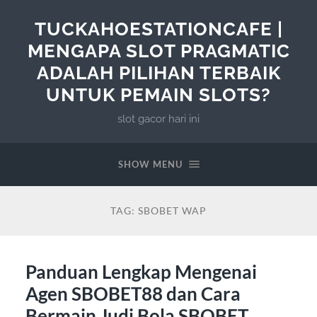
TUCKAHOESTATIONCAFE |
MENGAPA SLOT PRAGMATIC
ADALAH PILIHAN TERBAIK
UNTUK PEMAIN SLOTS?
slot gacor hari ini
SHOW MENU
TAG:
SBOBET WAP
Panduan Lengkap Mengenai
Agen SBOBET88 dan Cara
Bermain Judi Bola SBOBET