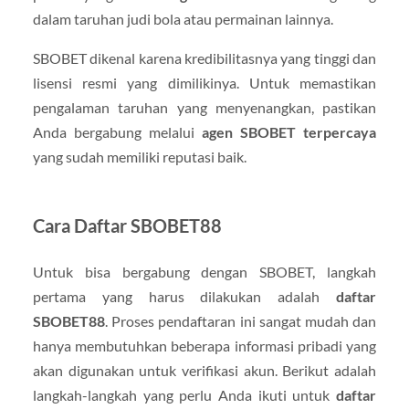
dalam taruhan judi bola atau permainan lainnya.
SBOBET dikenal karena kredibilitasnya yang tinggi dan
lisensi resmi yang dimilikinya. Untuk memastikan
pengalaman taruhan yang menyenangkan, pastikan
Anda bergabung melalui
agen SBOBET terpercaya
yang sudah memiliki reputasi baik.
Cara Daftar SBOBET88
Untuk bisa bergabung dengan SBOBET, langkah
pertama yang harus dilakukan adalah
daftar
SBOBET88
. Proses pendaftaran ini sangat mudah dan
hanya membutuhkan beberapa informasi pribadi yang
akan digunakan untuk verifikasi akun. Berikut adalah
langkah-langkah yang perlu Anda ikuti untuk
daftar