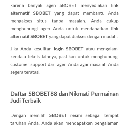
karena banyak agen SBOBET menyediakan
link
alternatif SBOBET
yang dapat membantu Anda
mengakses situs tanpa masalah. Anda cukup
menghubungi agen Anda untuk mendapatkan
link
alternatif SBOBET
yang dapat diakses dengan mudah.
Jika Anda kesulitan
login SBOBET
atau mengalami
kendala teknis lainnya, pastikan untuk menghubungi
customer support dari agen Anda agar masalah Anda
segera teratasi.
Daftar SBOBET88 dan Nikmati Permainan
Judi Terbaik
Dengan memilih
SBOBET resmi
sebagai tempat
taruhan Anda, Anda akan mendapatkan pengalaman