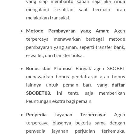
yang siap membantu kapan saja jika Anda
mengalami kesulitan saat bermain atau
melakukan transaksi.
Metode Pembayaran yang Aman
: Agen
terpercaya menawarkan berbagai metode
pembayaran yang aman, seperti transfer bank,
e-wallet, dan transfer pulsa.
Bonus dan Promosi
: Banyak agen SBOBET
menawarkan bonus pendaftaran atau bonus
lainnya untuk pemain baru yang
daftar
SBOBET88
. Ini tentu saja memberikan
keuntungan ekstra bagi pemain.
Penyedia Layanan Terpercaya
: Agen
terpercaya biasanya bekerja sama dengan
penyedia layanan perjudian terkemuka,