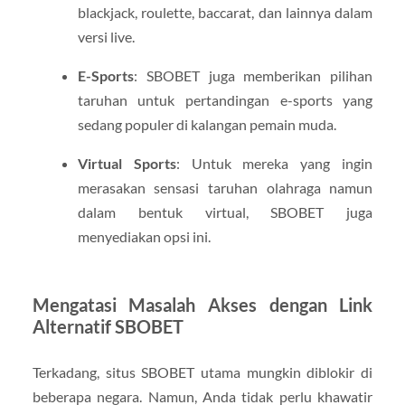
blackjack, roulette, baccarat, dan lainnya dalam
versi live.
E-Sports
: SBOBET juga memberikan pilihan
taruhan untuk pertandingan e-sports yang
sedang populer di kalangan pemain muda.
Virtual Sports
: Untuk mereka yang ingin
merasakan sensasi taruhan olahraga namun
dalam bentuk virtual, SBOBET juga
menyediakan opsi ini.
Mengatasi Masalah Akses dengan Link
Alternatif SBOBET
Terkadang, situs SBOBET utama mungkin diblokir di
beberapa negara. Namun, Anda tidak perlu khawatir