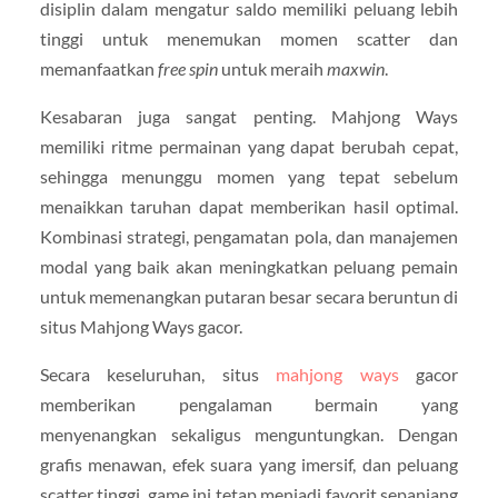
disiplin dalam mengatur saldo memiliki peluang lebih
tinggi untuk menemukan momen scatter dan
memanfaatkan
free spin
untuk meraih
maxwin
.
Kesabaran juga sangat penting. Mahjong Ways
memiliki ritme permainan yang dapat berubah cepat,
sehingga menunggu momen yang tepat sebelum
menaikkan taruhan dapat memberikan hasil optimal.
Kombinasi strategi, pengamatan pola, dan manajemen
modal yang baik akan meningkatkan peluang pemain
untuk memenangkan putaran besar secara beruntun di
situs Mahjong Ways gacor.
Secara keseluruhan, situs
mahjong ways
gacor
memberikan pengalaman bermain yang
menyenangkan sekaligus menguntungkan. Dengan
grafis menawan, efek suara yang imersif, dan peluang
scatter tinggi, game ini tetap menjadi favorit sepanjang