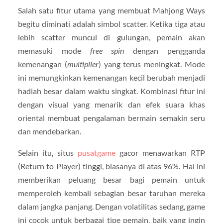
Salah satu fitur utama yang membuat Mahjong Ways
begitu diminati adalah simbol scatter. Ketika tiga atau
lebih scatter muncul di gulungan, pemain akan
memasuki mode
free spin
dengan pengganda
kemenangan (
multiplier
) yang terus meningkat. Mode
ini memungkinkan kemenangan kecil berubah menjadi
hadiah besar dalam waktu singkat. Kombinasi fitur ini
dengan visual yang menarik dan efek suara khas
oriental membuat pengalaman bermain semakin seru
dan mendebarkan.
Selain itu, situs
pusatgame
gacor menawarkan RTP
(Return to Player) tinggi, biasanya di atas 96%. Hal ini
memberikan peluang besar bagi pemain untuk
memperoleh kembali sebagian besar taruhan mereka
dalam jangka panjang. Dengan volatilitas sedang, game
ini cocok untuk berbagai tipe pemain, baik yang ingin