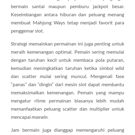
bermain santai maupun pemburu jackpot besar.
Keseimbangan antara hiburan dan peluang menang
membuat Mahjong Ways tetap menjadi favorit para
penggemar slot.
Strategi memainkan permainan ini juga penting untuk
meraih kemenangan optimal. Pemain sering memulai
dengan taruhan kecil untuk membaca pola putaran,
kemudian meningkatkan taruhan ketika simbol wild
dan scatter mulai sering muncul. Mengenali fase
“panas” dan “dingin” dari mesin slot dapat membantu
memaksimalkan kemenangan. Pemain yang mampu
mengatur ritme permainan biasanya lebih mudah
memanfaatkan peluang scatter dan multiplier untuk
mencapai
maxwin
.
Jam bermain juga dianggap memengaruhi peluang