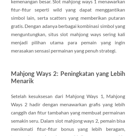
kemenangan besar. Slot mahjong ways 1 menawarkan
fitur-fitur seperti wild yang dapat menggantikan
simbol lain, serta scatters yang memberikan putaran
gratis. Dengan adanya berbagai kombinasi simbol yang
menguntungkan, situs slot mahjong ways sering kali
menjadi pilihan utama para pemain yang ingin
merasakan sensasi permainan yang penuh strategi.
Mahjong Ways 2: Peningkatan yang Lebih
Menarik
Setelah kesuksesan dari Mahjong Ways 1, Mahjong
Ways 2 hadir dengan menawarkan grafis yang lebih
canggih dan fitur tambahan yang membuat permainan
semakin seru. Dalam slot mahjong ways 2, pemain bisa
menikmati fitur-fitur bonus yang lebih beragam,