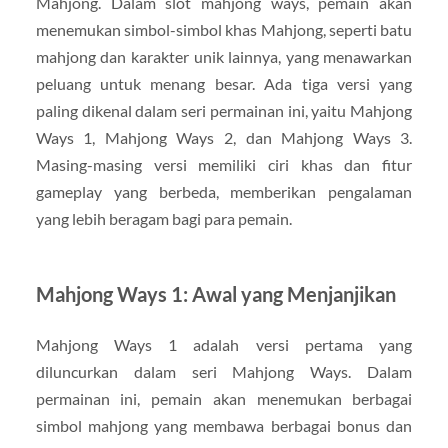
Mahjong. Dalam slot mahjong ways, pemain akan
menemukan simbol-simbol khas Mahjong, seperti batu
mahjong dan karakter unik lainnya, yang menawarkan
peluang untuk menang besar. Ada tiga versi yang
paling dikenal dalam seri permainan ini, yaitu Mahjong
Ways 1, Mahjong Ways 2, dan Mahjong Ways 3.
Masing-masing versi memiliki ciri khas dan fitur
gameplay yang berbeda, memberikan pengalaman
yang lebih beragam bagi para pemain.
Mahjong Ways 1: Awal yang Menjanjikan
Mahjong Ways 1 adalah versi pertama yang
diluncurkan dalam seri Mahjong Ways. Dalam
permainan ini, pemain akan menemukan berbagai
simbol mahjong yang membawa berbagai bonus dan