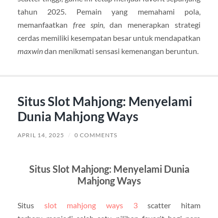
tahun 2025. Pemain yang memahami pola,
memanfaatkan
free spin
, dan menerapkan strategi
cerdas memiliki kesempatan besar untuk mendapatkan
maxwin
dan menikmati sensasi kemenangan beruntun.
Situs Slot Mahjong: Menyelami
Dunia Mahjong Ways
APRIL 14, 2025
/
0 COMMENTS
Situs Slot Mahjong: Menyelami Dunia
Mahjong Ways
Situs
slot mahjong ways 3
scatter hitam