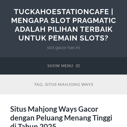
TUCKAHOESTATIONCAFE |
MENGAPA SLOT PRAGMATIC
ADALAH PILIHAN TERBAIK
UNTUK PEMAIN SLOTS?
slot gacor hari ini
SHOW MENU
TAG:
SITUS MAHJONG WAYS
Situs Mahjong Ways Gacor
dengan Peluang Menang Tinggi
di Tahun 2025