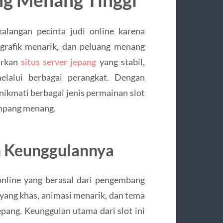
alangan pecinta judi online karena
grafik menarik, dan peluang menang
irkan
situs server jepang
yang stabil,
lalui berbagai perangkat. Dengan
ikmati berbagai jenis permainan slot
ampang menang.
n Keunggulannya
online yang berasal dari pengembang
 yang khas, animasi menarik, dan tema
epang. Keunggulan utama dari slot ini