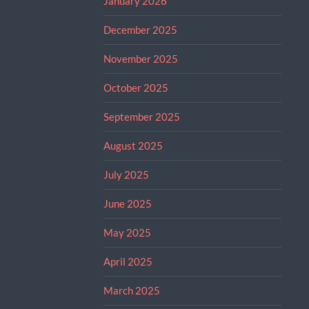
January 2026
December 2025
November 2025
October 2025
September 2025
August 2025
July 2025
June 2025
May 2025
April 2025
March 2025