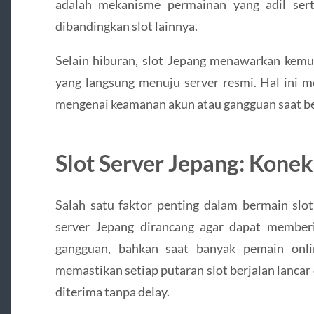
adalah mekanisme permainan yang adil ser
dibandingkan slot lainnya.
Selain hiburan, slot Jepang menawarkan kemud
yang langsung menuju server resmi. Hal ini 
mengenai keamanan akun atau gangguan saat b
Slot Server Jepang: Konek
Salah satu faktor penting dalam bermain slot 
server Jepang dirancang agar dapat member
gangguan, bahkan saat banyak pemain onli
memastikan setiap putaran slot berjalan lanca
diterima tanpa delay.