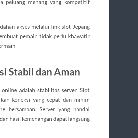
ta peluang menang yang kompetitif
ahan akses melalui link slot Jepang
membuat pemain tidak perlu khawatir
ermain.
si Stabil dan Aman
online adalah stabilitas server. Slot
ikan koneksi yang cepat dan minim
ne bersamaan. Server yang handal
r dan hasil kemenangan dapat langsung