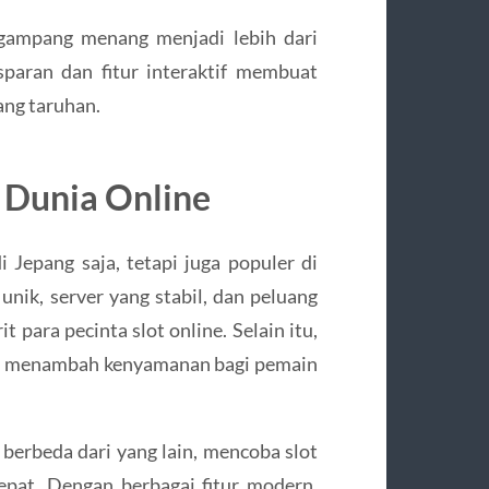
 gampang menang menjadi lebih dari
paran dan fitur interaktif membuat
ang taruhan.
i Dunia Online
 Jepang saja, tetapi juga populer di
unik, server yang stabil, dan peluang
para pecinta slot online. Selain itu,
smi menambah kenyamanan bagi pemain
 berbeda dari yang lain, mencoba slot
epat. Dengan berbagai fitur modern,