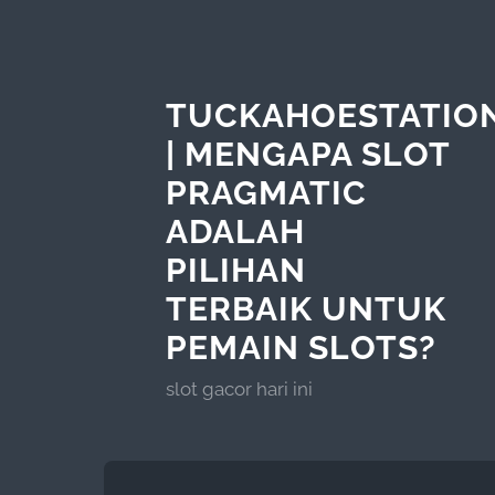
TUCKAHOESTATIO
| MENGAPA SLOT
PRAGMATIC
ADALAH
PILIHAN
TERBAIK UNTUK
PEMAIN SLOTS?
slot gacor hari ini