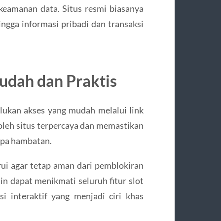
 keamanan data. Situs resmi biasanya
ngga informasi pribadi dan transaksi
Mudah dan Praktis
lukan akses yang mudah melalui link
n oleh situs terpercaya dan memastikan
npa hambatan.
barui agar tetap aman dari pemblokiran
in dapat menikmati seluruh fitur slot
i interaktif yang menjadi ciri khas