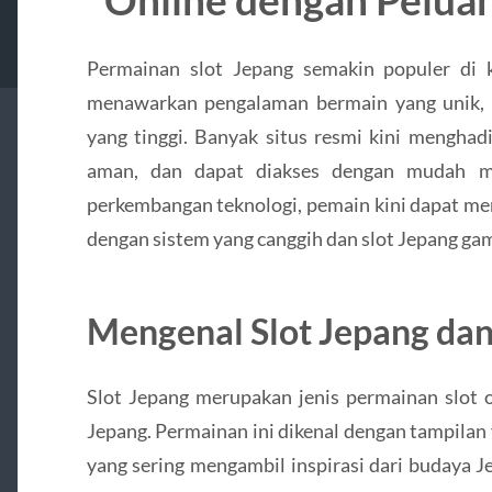
Permainan slot Jepang semakin populer di k
menawarkan pengalaman bermain yang unik, 
yang tinggi. Banyak situs resmi kini menghad
aman, dan dapat diakses dengan mudah me
perkembangan teknologi, pemain kini dapat men
dengan sistem yang canggih dan slot Jepang g
Mengenal Slot Jepang da
Slot Jepang merupakan jenis permainan slot 
Jepang. Permainan ini dikenal dengan tampilan
yang sering mengambil inspirasi dari budaya J