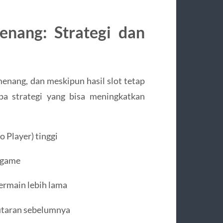
nang: Strategi dan
nang, dan meskipun hasil slot tetap
pa strategi yang bisa meningkatkan
 Player) tinggi
 game
ermain lebih lama
utaran sebelumnya