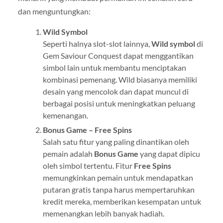
dan menguntungkan:
Wild Symbol
Seperti halnya slot-slot lainnya,
Wild symbol
di
Gem Saviour Conquest dapat menggantikan
simbol lain untuk membantu menciptakan
kombinasi pemenang. Wild biasanya memiliki
desain yang mencolok dan dapat muncul di
berbagai posisi untuk meningkatkan peluang
kemenangan.
Bonus Game – Free Spins
Salah satu fitur yang paling dinantikan oleh
pemain adalah
Bonus Game
yang dapat dipicu
oleh simbol tertentu. Fitur
Free Spins
memungkinkan pemain untuk mendapatkan
putaran gratis tanpa harus mempertaruhkan
kredit mereka, memberikan kesempatan untuk
memenangkan lebih banyak hadiah.