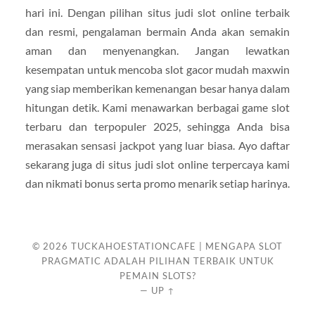
hari ini. Dengan pilihan situs judi slot online terbaik
dan resmi, pengalaman bermain Anda akan semakin
aman dan menyenangkan. Jangan lewatkan
kesempatan untuk mencoba slot gacor mudah maxwin
yang siap memberikan kemenangan besar hanya dalam
hitungan detik. Kami menawarkan berbagai game slot
terbaru dan terpopuler 2025, sehingga Anda bisa
merasakan sensasi jackpot yang luar biasa. Ayo daftar
sekarang juga di situs judi slot online terpercaya kami
dan nikmati bonus serta promo menarik setiap harinya.
© 2026
TUCKAHOESTATIONCAFE | MENGAPA SLOT
PRAGMATIC ADALAH PILIHAN TERBAIK UNTUK
PEMAIN SLOTS?
—
UP ↑