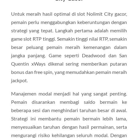
Untuk meraih hasil optimal di slot Nolimit City gacor,
pemain perlu menggabungkan keberuntungan dengan
strategi yang tepat. Langkah pertama adalah memilih
game slot RTP tinggi. Semakin tinggi nilai RTP, semakin
besar peluang pemain meraih kemenangan dalam
jangka panjang. Game seperti Deadwood dan San
Quentin xWays dikenal sering memberikan putaran
bonus dan free spin, yang memudahkan pemain meraih
jackpot.
Manajemen modal menjadi hal yang sangat penting.
Pemain disarankan membagi saldo bermain ke
beberapa sesi dan menghindari taruhan besar di awal.
Strategi ini membantu pemain bermain lebih lama,
menyesuaikan taruhan dengan hasil permainan, serta
mengurangi risiko kehilangan seluruh modal. Dengan