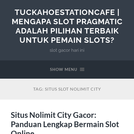
TUCKAHOESTATIONCAFE |
MENGAPA SLOT PRAGMATIC
ADALAH PILIHAN TERBAIK
UNTUK PEMAIN SLOTS?
slot gacor hari ini
SHOW MENU
TAG:
SITUS SLOT NOLIMIT CITY
Situs Nolimit City Gacor:
Panduan Lengkap Bermain Slot
Online