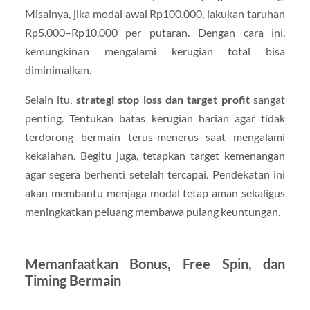
Misalnya, jika modal awal Rp100.000, lakukan taruhan
Rp5.000–Rp10.000 per putaran. Dengan cara ini,
kemungkinan mengalami kerugian total bisa
diminimalkan.
Selain itu,
strategi stop loss dan target profit
sangat
penting. Tentukan batas kerugian harian agar tidak
terdorong bermain terus-menerus saat mengalami
kekalahan. Begitu juga, tetapkan target kemenangan
agar segera berhenti setelah tercapai. Pendekatan ini
akan membantu menjaga modal tetap aman sekaligus
meningkatkan peluang membawa pulang keuntungan.
Memanfaatkan Bonus, Free Spin, dan
Timing Bermain