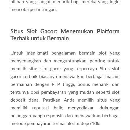
pilihan yang sangat menarik bagi mereka yang ingin
mencoba peruntungan.
Situs Slot Gacor: Menemukan Platform
Terbaik untuk Bermain
Untuk menikmati pengalaman bermain slot yang
menyenangkan dan menguntungkan, penting untuk
memilih situs slot gacor yang terpercaya. Situs slot
gacor terbaik biasanya menawarkan berbagai macam
permainan dengan RTP tinggi, bonus menarik, dan
tentunya opsi pembayaran yang mudah seperti slot
deposit dana. Pastikan Anda memilih situs yang
memiliki reputasi baik, menyediakan dukungan
pelanggan yang responsif, dan menawarkan berbagai
metode pembayaran termasuk slot depo 10k.