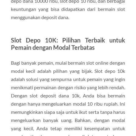
depo dana 10000 ribu, slot depo 10 ribu, dan berbagai
keuntungan yang bisa didapatkan dari bermain slot
menggunakan deposit dana.
Slot Depo 10K: Pilihan Terbaik untuk
Pemain dengan Modal Terbatas
Bagi banyak pemain, mulai bermain slot online dengan
modal kecil adalah pilihan yang bijak. Slot depo 10k
adalah solusi yang sempurna untuk pemain yang ingin
menikmati permainan dengan risiko yang lebih rendah.
Dengan slot deposit dana 10k, Anda bisa bermain
dengan hanya mengeluarkan modal 10 ribu rupiah. Ini
memungkinkan siapa saja untuk ikut serta tanpa harus
mengeluarkan banyak uang. Bahkan, dengan modal
yang kecil, Anda tetap memiliki kesempatan untuk