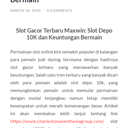
MARCH 18, 2025
/
0 COMMENTS
Slot Gacor Terbaru Maxwin: Slot Depo
10K dan Keuntungan Bermain
Permainan slot online kini semakin populer di kalangan
para pemain judi daring, terutama dengan hadirnya
slot gacor terbaru yang menawarkan banyak
keuntungan. Salah satu tren terbaru yang banyak dicari
oleh para pemain adalah slot depo 10k, yang
memungkinkan pemain untuk memulai permainan
dengan modal terjangkau namun tetap memiliki
kesempatan untuk meraih kemenangan besar. Artikel
ini akan membahas lebih lanjut tentang link
https://www.charlestonanesthesiagroup.com/
slot