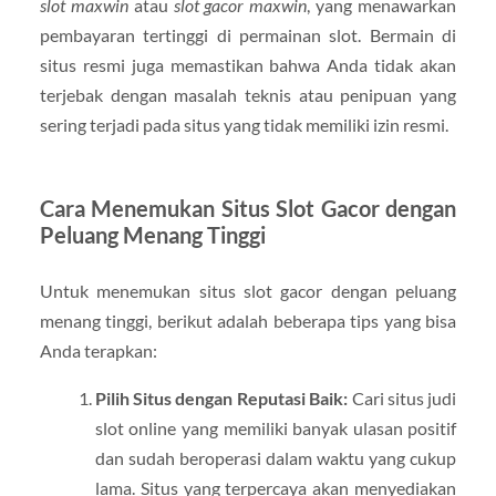
slot maxwin
atau
slot gacor maxwin
, yang menawarkan
pembayaran tertinggi di permainan slot. Bermain di
situs resmi juga memastikan bahwa Anda tidak akan
terjebak dengan masalah teknis atau penipuan yang
sering terjadi pada situs yang tidak memiliki izin resmi.
Cara Menemukan Situs Slot Gacor dengan
Peluang Menang Tinggi
Untuk menemukan situs slot gacor dengan peluang
menang tinggi, berikut adalah beberapa tips yang bisa
Anda terapkan:
Pilih Situs dengan Reputasi Baik:
Cari situs judi
slot online yang memiliki banyak ulasan positif
dan sudah beroperasi dalam waktu yang cukup
lama. Situs yang terpercaya akan menyediakan