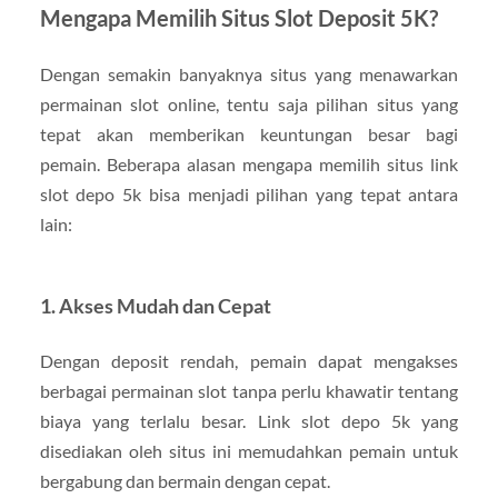
Mengapa Memilih Situs Slot Deposit 5K?
Dengan semakin banyaknya situs yang menawarkan
permainan slot online, tentu saja pilihan situs yang
tepat akan memberikan keuntungan besar bagi
pemain. Beberapa alasan mengapa memilih situs link
slot depo 5k bisa menjadi pilihan yang tepat antara
lain:
1. Akses Mudah dan Cepat
Dengan deposit rendah, pemain dapat mengakses
berbagai permainan slot tanpa perlu khawatir tentang
biaya yang terlalu besar. Link slot depo 5k yang
disediakan oleh situs ini memudahkan pemain untuk
bergabung dan bermain dengan cepat.