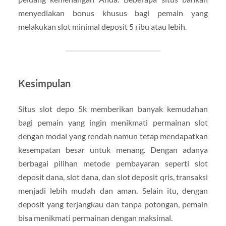
menyediakan bonus khusus bagi pemain yang
melakukan slot minimal deposit 5 ribu atau lebih.
Kesimpulan
Situs slot depo 5k memberikan banyak kemudahan
bagi pemain yang ingin menikmati permainan slot
dengan modal yang rendah namun tetap mendapatkan
kesempatan besar untuk menang. Dengan adanya
berbagai pilihan metode pembayaran seperti slot
deposit dana, slot dana, dan slot deposit qris, transaksi
menjadi lebih mudah dan aman. Selain itu, dengan
deposit yang terjangkau dan tanpa potongan, pemain
bisa menikmati permainan dengan maksimal.