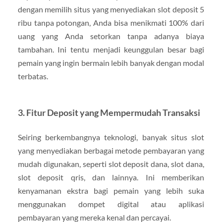
dengan memilih situs yang menyediakan slot deposit 5
ribu tanpa potongan, Anda bisa menikmati 100% dari
uang yang Anda setorkan tanpa adanya biaya
tambahan. Ini tentu menjadi keunggulan besar bagi
pemain yang ingin bermain lebih banyak dengan modal
terbatas.
3. Fitur Deposit yang Mempermudah Transaksi
Seiring berkembangnya teknologi, banyak situs slot
yang menyediakan berbagai metode pembayaran yang
mudah digunakan, seperti slot deposit dana, slot dana,
slot deposit qris, dan lainnya. Ini memberikan
kenyamanan ekstra bagi pemain yang lebih suka
menggunakan dompet digital atau aplikasi
pembayaran yang mereka kenal dan percayai.