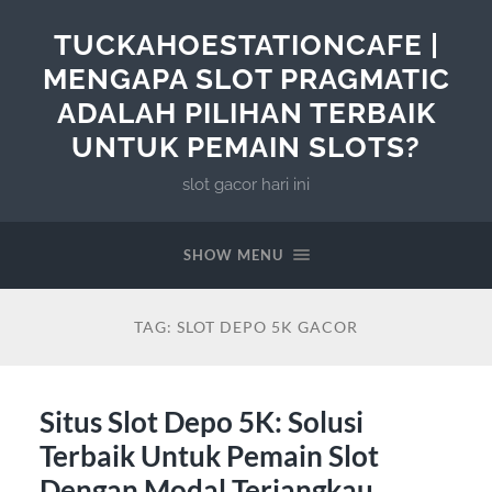
TUCKAHOESTATIONCAFE |
MENGAPA SLOT PRAGMATIC
ADALAH PILIHAN TERBAIK
UNTUK PEMAIN SLOTS?
slot gacor hari ini
SHOW MENU
TAG:
SLOT DEPO 5K GACOR
Situs Slot Depo 5K: Solusi
Terbaik Untuk Pemain Slot
Dengan Modal Terjangkau