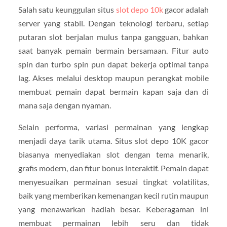
Salah satu keunggulan situs
slot depo 10k
gacor adalah
server yang stabil. Dengan teknologi terbaru, setiap
putaran slot berjalan mulus tanpa gangguan, bahkan
saat banyak pemain bermain bersamaan. Fitur auto
spin dan turbo spin pun dapat bekerja optimal tanpa
lag. Akses melalui desktop maupun perangkat mobile
membuat pemain dapat bermain kapan saja dan di
mana saja dengan nyaman.
Selain performa, variasi permainan yang lengkap
menjadi daya tarik utama. Situs slot depo 10K gacor
biasanya menyediakan slot dengan tema menarik,
grafis modern, dan fitur bonus interaktif. Pemain dapat
menyesuaikan permainan sesuai tingkat volatilitas,
baik yang memberikan kemenangan kecil rutin maupun
yang menawarkan hadiah besar. Keberagaman ini
membuat permainan lebih seru dan tidak