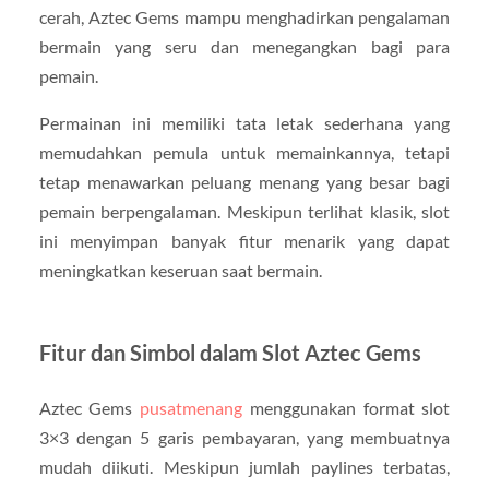
cerah, Aztec Gems mampu menghadirkan pengalaman
bermain yang seru dan menegangkan bagi para
pemain.
Permainan ini memiliki tata letak sederhana yang
memudahkan pemula untuk memainkannya, tetapi
tetap menawarkan peluang menang yang besar bagi
pemain berpengalaman. Meskipun terlihat klasik, slot
ini menyimpan banyak fitur menarik yang dapat
meningkatkan keseruan saat bermain.
Fitur dan Simbol dalam Slot Aztec Gems
Aztec Gems
pusatmenang
menggunakan format slot
3×3 dengan 5 garis pembayaran, yang membuatnya
mudah diikuti. Meskipun jumlah paylines terbatas,