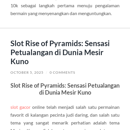
10k sebagai langkah pertama menuju pengalaman
bermain yang menyenangkan dan menguntungkan.
Slot Rise of Pyramids: Sensasi
Petualangan di Dunia Mesir
Kuno
OCTOBER 5, 2025
/
0 COMMENTS
Slot Rise of Pyramids: Sensasi Petualangan
di Dunia Mesir Kuno
slot gacor
online telah menjadi salah satu permainan
favorit di kalangan pecinta judi daring, dan salah satu
tema yang sangat menarik perhatian adalah tema