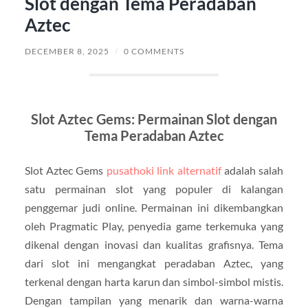
Slot dengan Tema Peradaban
Aztec
DECEMBER 8, 2025
/
0 COMMENTS
Slot Aztec Gems: Permainan Slot dengan
Tema Peradaban Aztec
Slot Aztec Gems
pusathoki link alternatif
adalah salah
satu permainan slot yang populer di kalangan
penggemar judi online. Permainan ini dikembangkan
oleh Pragmatic Play, penyedia game terkemuka yang
dikenal dengan inovasi dan kualitas grafisnya. Tema
dari slot ini mengangkat peradaban Aztec, yang
terkenal dengan harta karun dan simbol-simbol mistis.
Dengan tampilan yang menarik dan warna-warna