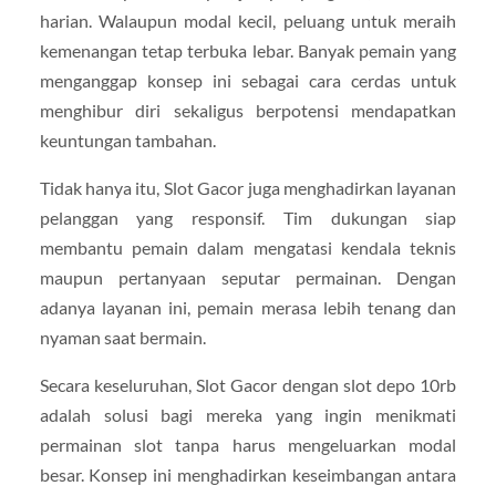
harian. Walaupun modal kecil, peluang untuk meraih
kemenangan tetap terbuka lebar. Banyak pemain yang
menganggap konsep ini sebagai cara cerdas untuk
menghibur diri sekaligus berpotensi mendapatkan
keuntungan tambahan.
Tidak hanya itu, Slot Gacor juga menghadirkan layanan
pelanggan yang responsif. Tim dukungan siap
membantu pemain dalam mengatasi kendala teknis
maupun pertanyaan seputar permainan. Dengan
adanya layanan ini, pemain merasa lebih tenang dan
nyaman saat bermain.
Secara keseluruhan, Slot Gacor dengan slot depo 10rb
adalah solusi bagi mereka yang ingin menikmati
permainan slot tanpa harus mengeluarkan modal
besar. Konsep ini menghadirkan keseimbangan antara