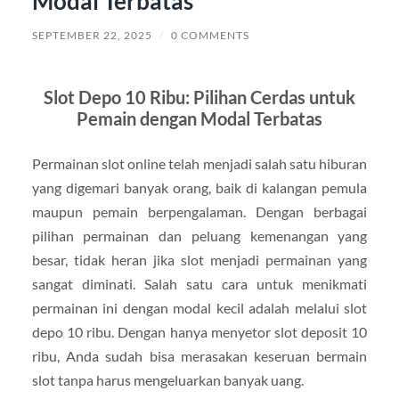
Modal Terbatas
SEPTEMBER 22, 2025
/
0 COMMENTS
Slot Depo 10 Ribu: Pilihan Cerdas untuk
Pemain dengan Modal Terbatas
Permainan slot online telah menjadi salah satu hiburan
yang digemari banyak orang, baik di kalangan pemula
maupun pemain berpengalaman. Dengan berbagai
pilihan permainan dan peluang kemenangan yang
besar, tidak heran jika slot menjadi permainan yang
sangat diminati. Salah satu cara untuk menikmati
permainan ini dengan modal kecil adalah melalui slot
depo 10 ribu. Dengan hanya menyetor slot deposit 10
ribu, Anda sudah bisa merasakan keseruan bermain
slot tanpa harus mengeluarkan banyak uang.