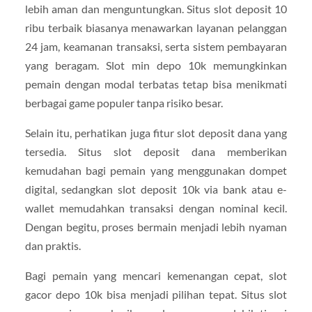
lebih aman dan menguntungkan. Situs slot deposit 10
ribu terbaik biasanya menawarkan layanan pelanggan
24 jam, keamanan transaksi, serta sistem pembayaran
yang beragam. Slot min depo 10k memungkinkan
pemain dengan modal terbatas tetap bisa menikmati
berbagai game populer tanpa risiko besar.
Selain itu, perhatikan juga fitur slot deposit dana yang
tersedia. Situs slot deposit dana memberikan
kemudahan bagi pemain yang menggunakan dompet
digital, sedangkan slot deposit 10k via bank atau e-
wallet memudahkan transaksi dengan nominal kecil.
Dengan begitu, proses bermain menjadi lebih nyaman
dan praktis.
Bagi pemain yang mencari kemenangan cepat, slot
gacor depo 10k bisa menjadi pilihan tepat. Situs slot