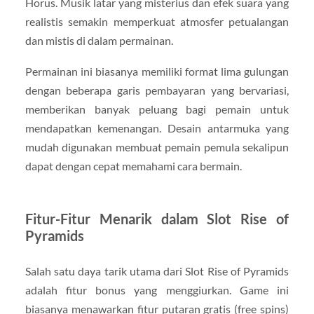
Horus. Musik latar yang misterius dan efek suara yang
realistis semakin memperkuat atmosfer petualangan
dan mistis di dalam permainan.
Permainan ini biasanya memiliki format lima gulungan
dengan beberapa garis pembayaran yang bervariasi,
memberikan banyak peluang bagi pemain untuk
mendapatkan kemenangan. Desain antarmuka yang
mudah digunakan membuat pemain pemula sekalipun
dapat dengan cepat memahami cara bermain.
Fitur-Fitur Menarik dalam Slot Rise of
Pyramids
Salah satu daya tarik utama dari Slot Rise of Pyramids
adalah fitur bonus yang menggiurkan. Game ini
biasanya menawarkan fitur putaran gratis (free spins)