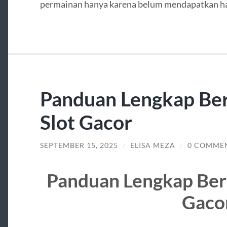
permainan hanya karena belum mendapatkan has
Panduan Lengkap Ber
Slot Gacor
SEPTEMBER 15, 2025
/
ELISA MEZA
/
0 COMME
Panduan Lengkap Berm
Gaco