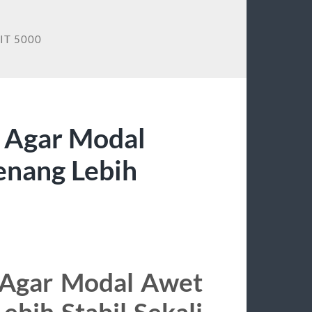
IT 5000
u Agar Modal
enang Lebih
u Agar Modal Awet
bih Stabil Sekali