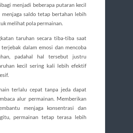
dibagi menjadi beberapa putaran kecil
menjaga saldo tetap bertahan lebih
uk melihat pola permainan.
katan taruhan secara tiba-tiba saat
 terjebak dalam emosi dan mencoba
han, padahal hal tersebut justru
han kecil sering kali lebih efektif
sif.
ain terlalu cepat tanpa jeda dapat
mbaca alur permainan. Memberikan
membantu menjaga konsentrasi dan
gitu, permainan tetap terasa lebih