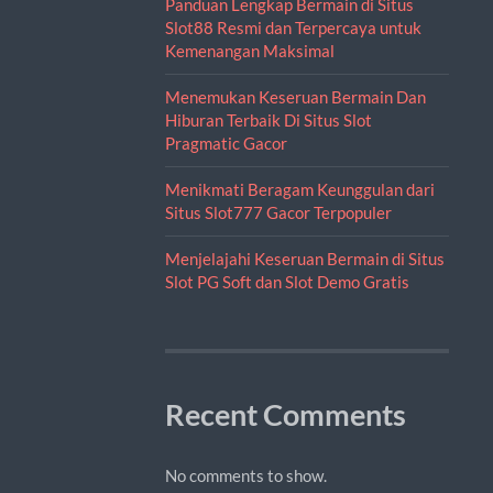
Panduan Lengkap Bermain di Situs
Slot88 Resmi dan Terpercaya untuk
Kemenangan Maksimal
Menemukan Keseruan Bermain Dan
Hiburan Terbaik Di Situs Slot
Pragmatic Gacor
Menikmati Beragam Keunggulan dari
Situs Slot777 Gacor Terpopuler
Menjelajahi Keseruan Bermain di Situs
Slot PG Soft dan Slot Demo Gratis
Recent Comments
No comments to show.