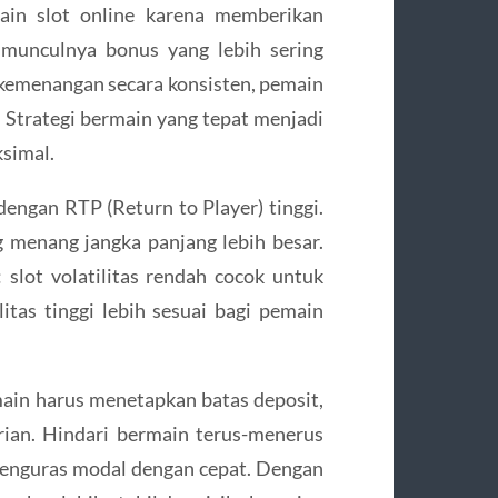
main slot online karena memberikan
 munculnya bonus yang lebih sering
 kemenangan secara konsisten, pemain
 Strategi bermain yang tepat menjadi
ksimal.
dengan RTP (Return to Player) tinggi.
menang jangka panjang lebih besar.
 slot volatilitas rendah cocok untuk
litas tinggi lebih sesuai bagi pemain
ain harus menetapkan batas deposit,
ian. Hindari bermain terus-menerus
 menguras modal dengan cepat. Dengan