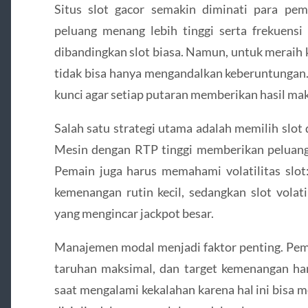
Situs slot gacor semakin diminati para pe
peluang menang lebih tinggi serta frekuensi
dibandingkan slot biasa. Namun, untuk meraih
tidak bisa hanya mengandalkan keberuntungan.
kunci agar setiap putaran memberikan hasil ma
Salah satu strategi utama adalah memilih slot 
Mesin dengan RTP tinggi memberikan peluang 
Pemain juga harus memahami volatilitas slot:
kemenangan rutin kecil, sedangkan slot volati
yang mengincar jackpot besar.
Manajemen modal menjadi faktor penting. Pem
taruhan maksimal, dan target kemenangan har
saat mengalami kekalahan karena hal ini bisa