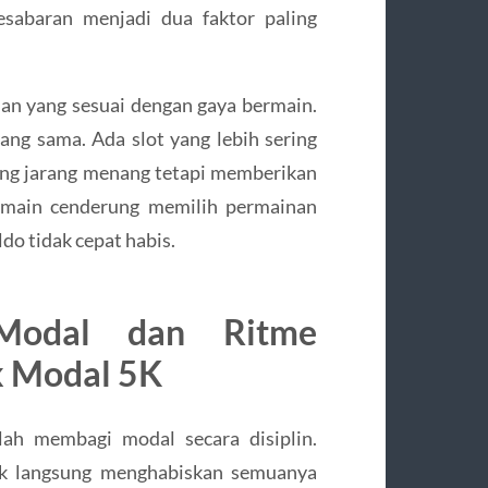
esabaran menjadi dua faktor paling
nan yang sesuai dengan gaya bermain.
yang sama. Ada slot yang lebih sering
ang jarang menang tetapi memberikan
pemain cenderung memilih permainan
do tidak cepat habis.
 Modal dan Ritme
k Modal 5K
lah membagi modal secara disiplin.
ak langsung menghabiskan semuanya