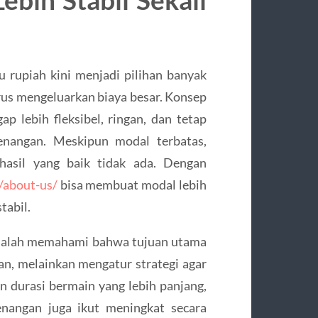
u rupiah kini menjadi pilihan banyak
rus mengeluarkan biaya besar. Konsep
ap lebih fleksibel, ringan, dan tetap
nangan. Meskipun modal terbatas,
hasil yang baik tidak ada. Dengan
/about-us/
bisa membuat modal lebih
tabil.
adalah memahami bahwa tujuan utama
n, melainkan mengatur strategi agar
n durasi bermain yang lebih panjang,
nangan juga ikut meningkat secara