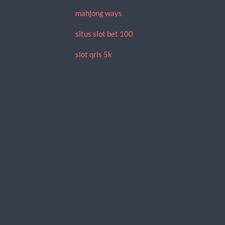
mahjong ways
situs slot bet 100
slot qris 5k