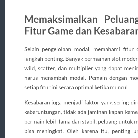
Memaksimalkan Peluan
Fitur Game dan Kesabara
Selain pengelolaan modal, memahami fitur 
langkah penting. Banyak permainan slot modern
wild, scatter, dan multiplier yang dapat me
harus menambah modal. Pemain dengan mod
setiap fitur ini secara optimal ketika muncul.
Kesabaran juga menjadi faktor yang sering d
keberuntungan, tidak ada jaminan kapan kem
bermain lebih lama dan stabil, peluang unt
bisa meningkat. Oleh karena itu, penting un