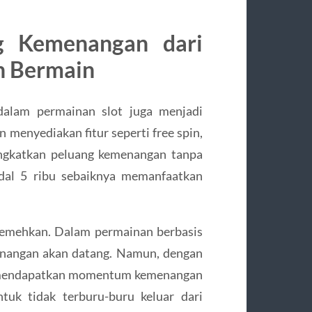
g Kemenangan dari
n Bermain
dalam permainan slot juga menjadi
 menyediakan fitur seperti free spin,
ningkatkan peluang kemenangan tanpa
al 5 ribu sebaiknya memanfaatkan
iremehkan. Dalam permainan berbasis
enangan akan datang. Namun, dengan
uk mendapatkan momentum kemenangan
tuk tidak terburu-buru keluar dari