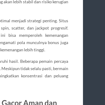
 akan lebih stabil dan risiko kerugian
timal menjadi strategi penting. Situs
pin, scatter, dan jackpot progresif.
ini bisa memperoleh kemenangan
ngamati pola munculnya bonus juga
emenangan lebih tinggi.
uhi hasil. Beberapa pemain percaya
. Meskipun tidak selalu pasti, bermain
ingkatkan konsentrasi dan peluang
ot Gacor Aman dan