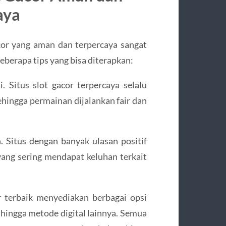
aya
acor yang aman dan terpercaya sangat
berapa tips yang bisa diterapkan:
i. Situs slot gacor terpercaya selalu
sehingga permainan dijalankan fair dan
. Situs dengan banyak ulasan positif
 yang sering mendapat keluhan terkait
or terbaik menyediakan berbagai opsi
, hingga metode digital lainnya. Semua