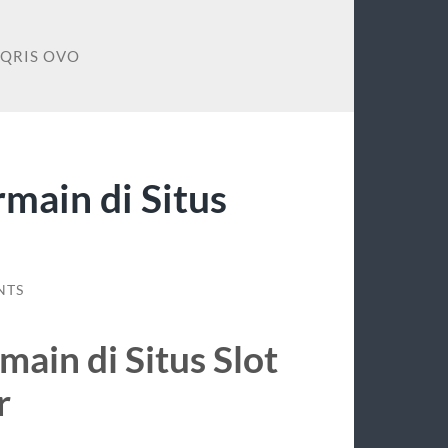
 QRIS OVO
main di Situs
NTS
ain di Situs Slot
r