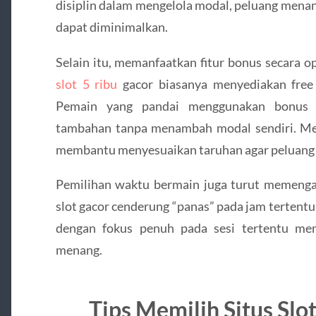
disiplin dalam mengelola modal, peluang menang
dapat diminimalkan.
Selain itu, memanfaatkan fitur bonus secara op
slot 5 ribu
gacor biasanya menyediakan free s
Pemain yang pandai menggunakan bonus 
tambahan tanpa menambah modal sendiri. Me
membantu menyesuaikan taruhan agar peluang k
Pemilihan waktu bermain juga turut memengar
slot gacor cenderung “panas” pada jam tertentu
dengan fokus penuh pada sesi tertentu men
menang.
Tips Memilih Situs Sl