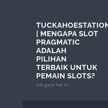
TUCKAHOESTATIO
| MENGAPA SLOT
PRAGMATIC
ADALAH
PILIHAN
TERBAIK UNTUK
PEMAIN SLOTS?
slot gacor hari ini