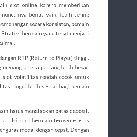
main slot online karena memberikan
 munculnya bonus yang lebih sering
 kemenangan secara konsisten, pemain
 Strategi bermain yang tepat menjadi
ksimal.
dengan RTP (Return to Player) tinggi.
menang jangka panjang lebih besar.
 slot volatilitas rendah cocok untuk
litas tinggi lebih sesuai bagi pemain
ain harus menetapkan batas deposit,
ian. Hindari bermain terus-menerus
 menguras modal dengan cepat. Dengan