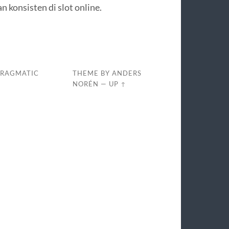
 konsisten di slot online.
PRAGMATIC
THEME BY
ANDERS
NORÉN
—
UP ↑