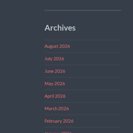
Archives
August 2026
July 2026
June 2026
May 2026
April 2026
March 2026
February 2026