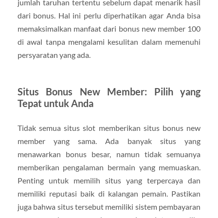
jumlah taruhan tertentu sebelum dapat menarik hasil
dari bonus. Hal ini perlu diperhatikan agar Anda bisa
memaksimalkan manfaat dari bonus new member 100
di awal tanpa mengalami kesulitan dalam memenuhi
persyaratan yang ada.
Situs Bonus New Member: Pilih yang
Tepat untuk Anda
Tidak semua situs slot memberikan situs bonus new
member yang sama. Ada banyak situs yang
menawarkan bonus besar, namun tidak semuanya
memberikan pengalaman bermain yang memuaskan.
Penting untuk memilih situs yang terpercaya dan
memiliki reputasi baik di kalangan pemain. Pastikan
juga bahwa situs tersebut memiliki sistem pembayaran