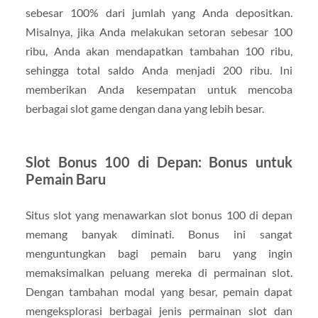
sebesar 100% dari jumlah yang Anda depositkan.
Misalnya, jika Anda melakukan setoran sebesar 100
ribu, Anda akan mendapatkan tambahan 100 ribu,
sehingga total saldo Anda menjadi 200 ribu. Ini
memberikan Anda kesempatan untuk mencoba
berbagai slot game dengan dana yang lebih besar.
Slot Bonus 100 di Depan: Bonus untuk
Pemain Baru
Situs slot yang menawarkan slot bonus 100 di depan
memang banyak diminati. Bonus ini sangat
menguntungkan bagi pemain baru yang ingin
memaksimalkan peluang mereka di permainan slot.
Dengan tambahan modal yang besar, pemain dapat
mengeksplorasi berbagai jenis permainan slot dan