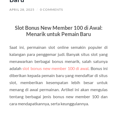
APRIL 28, 2025
/
0 COMMENTS
Slot Bonus New Member 100 di Awal:
Menarik untuk Pemain Baru
Saat ini, permainan slot online semakin populer di
kalangan para penggemar judi. Banyak situs slot yang
menawarkan berbagai bonus menarik, salah satunya
adalah
slot bonus new member 100 di awal
. Bonus ini
diberikan kepada pemain baru yang mendaftar di situs
slot, memberikan kesempatan lebih besar untuk
menang di awal permainan. Artikel ini akan mengulas
tentang berbagai jenis bonus new member 100 dan
cara mendapatkannya, serta keunggulannya.