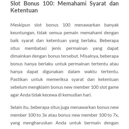
Slot Bonus 100: Memahami Syarat dan
Ketentuan
Meskipun slot bonus 100 menawarkan banyak
keuntungan, tidak semua pemain memahami dengan
baik syarat dan ketentuan yang berlaku. Beberapa
situs membatasi jenis permainan yang dapat
dimainkan dengan bonus tersebut. Misalnya, beberapa
bonus hanya berlaku untuk permainan tertentu atau
hanya dapat digunakan dalam waktu tertentu.
Pastikan untuk memeriksa syarat dan ketentuan
sebelum mengklaim bonus new member 100 slot game
agar Anda tidak kecewa di kemudian hari.
Selain itu, beberapa situs juga menawarkan bonus new
member 100 to 3x atau bonus new member 100 to 7x,
yang mengharuskan Anda untuk bermain dengan